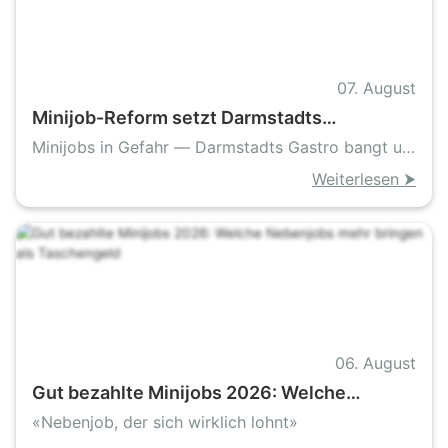
07. August
Minijob-Reform setzt Darmstadts
Gastronomie unter Druck
Minijobs in Gefahr — Darmstadts Gastro bangt um
Existenzen
Weiterlesen ⮞
06. August
Gut bezahlte Minijobs 2026: Welche
Nebenjobs mehr bringen als Taschengeld
«Nebenjob, der sich wirklich lohnt»