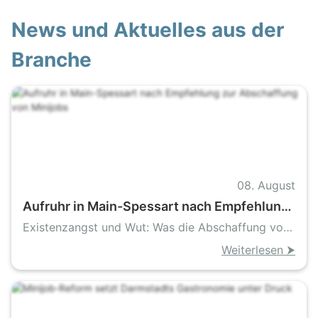
News und Aktuelles aus der
Branche
08. August
Aufruhr in Main-Spessart nach Empfehlung
zur Abschaffung von Minijobs
Existenzangst und Wut: Was die Abschaffung von
Minijobs für kleine Betriebe bedeutet
Weiterlesen ⮞