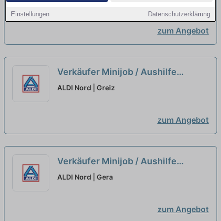
Einstellungen
Datenschutzerklärung
zum Angebot
Verkäufer Minijob / Aushilfe
(m/w/d)
neu
ALDI Nord | Greiz
zum Angebot
Verkäufer Minijob / Aushilfe
(m/w/d)
neu
ALDI Nord | Gera
zum Angebot