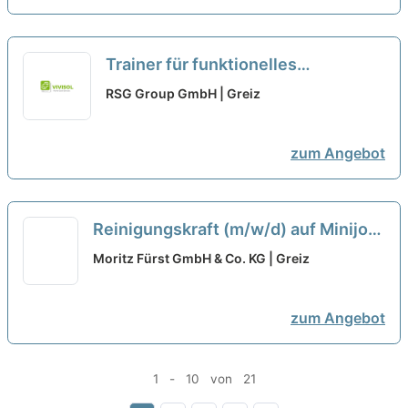
Trainer für funktionelles
Gruppentraining Minijob (w/m/d)
RSG Group GmbH | Greiz
neu
zum Angebot
Reinigungskraft (m/w/d) auf Minijob-
Basis, 1,5 Std. / Tag
neu
Moritz Fürst GmbH & Co. KG | Greiz
zum Angebot
1 - 10 von 21