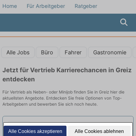
Home
Für Arbeitgeber
Ratgeber
Alle Jobs
Büro
Fahrer
Gastronomie
Jetzt für Vertrieb Karrierechancen in Greiz
entdecken
Für Vertrieb als Neben- oder Minijob finden Sie in Greiz hier die
aktuellsten Angebote. Entdecken Sie freie Optionen von Top-
Arbeitgebern und bewerben Sie sich noch heute.
Verkäufer Minijob / Aushilfe
Alle Cookies akzeptieren
Alle Cookies ablehnen
(m/w/d)
neu
ALDI Nord | Weida