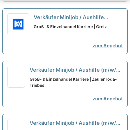
Verkäufer Minijob / Aushilfe
(m/w/d)
neu
Groß- & Einzelhandel Karriere | Greiz
zum Angebot
Verkäufer Minijob / Aushilfe (m/w/d)
neu
Groß- & Einzelhandel Karriere | Zeulenroda-
Triebes
zum Angebot
Verkäufer Minijob / Aushilfe (m/w/d)