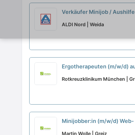
Verkäufer Minijob / Aushilf
ALDI Nord | Weida
Ergotherapeuten (m/w/d) au
Rotkreuzklinikum München | Gr
Minijobber:in (m/w/d) Web
Martin Wolle | Greiz