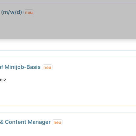
e (m/w/d)
neu
f Minijob-Basis
neu
eiz
- & Content Manager
neu