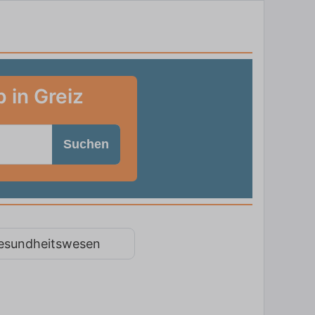
 in Greiz
Suchen
esundheitswesen