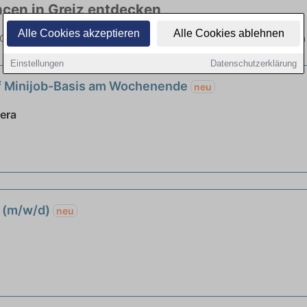
ncen in Greiz entdecken
Alle Cookies akzeptieren
Alle Cookies ablehnen
 Greiz hier die aktuellsten Angebote. Entdecken Sie freie Optionen v
Einstellungen
Datenschutzerklärung
uf Minijob-Basis am Wochenende
neu
era
e (m/w/d)
neu