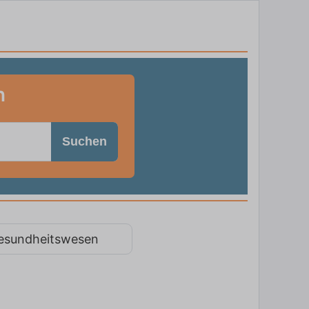
n
Suchen
esundheitswesen