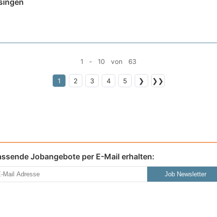
singen
1 - 10 von 63
1
2
3
4
5
❯
❯❯
assende Jobangebote per E-Mail erhalten:
Job Newsletter