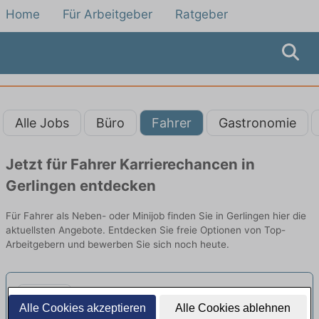
Home
Für Arbeitgeber
Ratgeber
Alle Jobs
Büro
Fahrer
Gastronomie
Jetzt für Fahrer Karrierechancen in
Gerlingen entdecken
Für Fahrer als Neben- oder Minijob finden Sie in Gerlingen hier die
aktuellsten Angebote. Entdecken Sie freie Optionen von Top-
Arbeitgebern und bewerben Sie sich noch heute.
Sportlehrer/-wissenschaftler
Alle Cookies akzeptieren
Alle Cookies ablehnen
(m/w/d) - Minijob Wochenende
neu
rehamed GmbH | Stuttgart