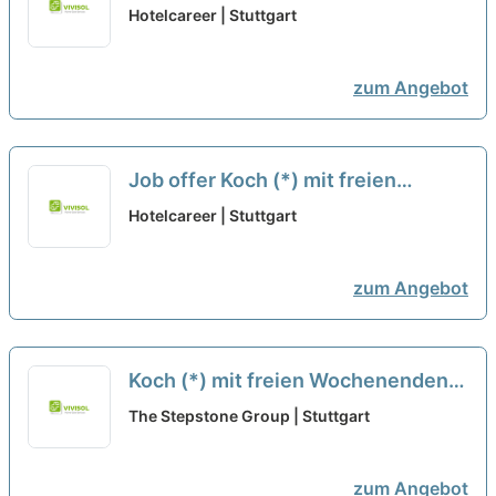
in Stuttgart bei Genuss & Harmonie
Hotelcareer | Stuttgart
Gastronomie GmbH
neu
zum Angebot
Job offer Koch (*) mit freien
Wochenenden in Stuttgart at
Hotelcareer | Stuttgart
Genuss & Harmonie Gastronomie
GmbH
neu
zum Angebot
Koch (*) mit freien Wochenenden
in Stuttgart bei Genuss & Harmonie
The Stepstone Group | Stuttgart
Gastronomie GmbH
neu
zum Angebot