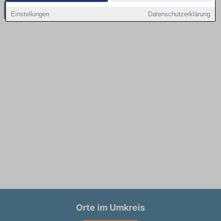
Weitere Jobangebote in Brüssow
Einstellungen
Datenschutzerklärung
Orte im Umkreis