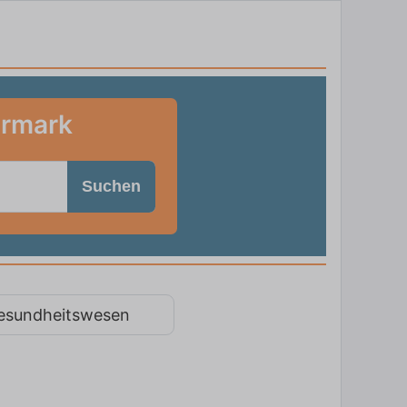
ermark
Suchen
esundheitswesen