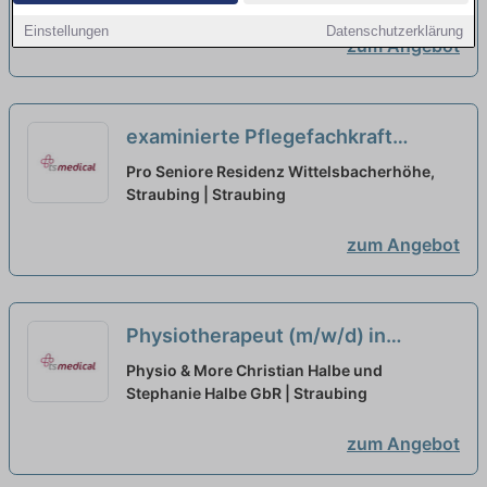
Einstellungen
Datenschutzerklärung
zum Angebot
examinierte Pflegefachkraft
(Minijob)
neu
Pro Seniore Residenz Wittelsbacherhöhe,
Straubing | Straubing
zum Angebot
Physiotherapeut (m/w/d) in
Vollzeit, Teilzeit oder Minijob - mit
Physio & More Christian Halbe und
Mentoring & ganzheitlichem
Stephanie Halbe GbR | Straubing
Ansatz
neu
zum Angebot