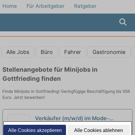
Home
Für Arbeitgeber
Ratgeber
Alle Jobs
Büro
Fahrer
Gastronomie
Stellenangebote für Minijobs in
Gottfrieding finden
Finde Minijobs in Gottfrieding! Geringfügige Beschäftigung bis 556
Euro. Jetzt bewerben!
Verkäufer (m/w/d) im Mode-
Einzelhandel auf Minijob-Basis
neu
Anton Dörfler Lederwaren GmbH | Landshut
Alle Cookies akzeptieren
Alle Cookies ablehnen