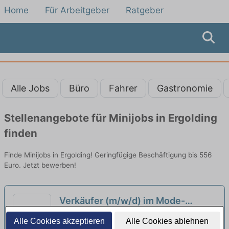
Home
Für Arbeitgeber
Ratgeber
Alle Jobs
Büro
Fahrer
Gastronomie
Stellenangebote für Minijobs in Ergolding
finden
Finde Minijobs in Ergolding! Geringfügige Beschäftigung bis 556
Euro. Jetzt bewerben!
Verkäufer (m/w/d) im Mode-
Einzelhandel auf Minijob-Basis
neu
Anton Dörfler Lederwaren GmbH | Landshut
Alle Cookies akzeptieren
Alle Cookies ablehnen