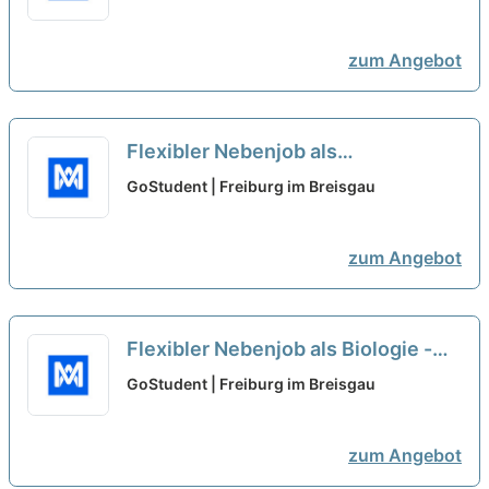
zum Angebot
Flexibler Nebenjob als
Rechnungswesen -
GoStudent | Freiburg im Breisgau
Nachhilfelehrer*in (w/m/d)
neu
zum Angebot
Flexibler Nebenjob als Biologie -
Nachhilfelehrer*in (w/m/d)
neu
GoStudent | Freiburg im Breisgau
zum Angebot