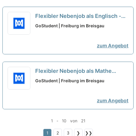
Flexibler Nebenjob als Englisch -
Nachhilfelehrer*in (w/m/d)
neu
GoStudent | Freiburg im Breisgau
zum Angebot
Flexibler Nebenjob als Mathe
Oberstufe - Nachhilfelehrer*in
GoStudent | Freiburg im Breisgau
(w/m/d)
neu
zum Angebot
1 - 10 von 21
1
2
3
❯
❯❯