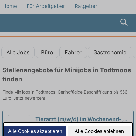
Home
Für Arbeitgeber
Ratgeber
Alle Jobs
Büro
Fahrer
Gastronomie
Stellenangebote für Minijobs in Todtmoos
finden
Finde Minijobs in Todtmoos! Geringfügige Beschäftigung bis 556
Euro. Jetzt bewerben!
Tierarzt (m/w/d) im Wochenend-,
Nacht- und Notdienst - Heilbronn
VetStage GmbH | Freiburg im Breisgau
Alle Cookies akzeptieren
Alle Cookies ablehnen
neu