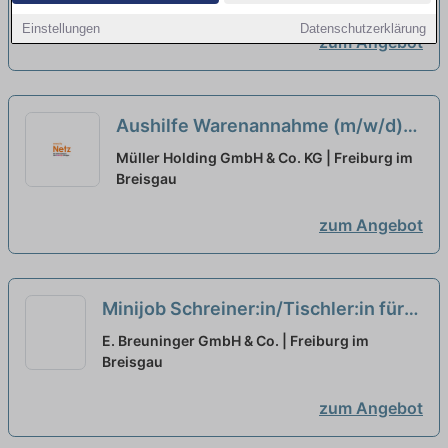
Einstellungen
Datenschutzerklärung
zum Angebot
Aushilfe Warenannahme (m/w/d)
Minijob
neu
Müller Holding GmbH & Co. KG | Freiburg im
Breisgau
zum Angebot
Minijob Schreiner:in/Tischler:in für
den Laden- und Innenausbau
neu
E. Breuninger GmbH & Co. | Freiburg im
Breisgau
zum Angebot