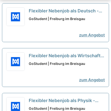
Flexibler Nebenjob als Deutsch -
Nachhilfelehrer*in (w/m/d)
neu
GoStudent | Freiburg im Breisgau
zum Angebot
Flexibler Nebenjob als Wirtschaft -
Nachhilfelehrer*in (w/m/d)
neu
GoStudent | Freiburg im Breisgau
zum Angebot
Flexibler Nebenjob als Physik -
Nachhilfelehrer*in (w/m/d)
neu
GoStudent | Freiburg im Breisgau