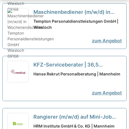
Maschinenbediener (m/w/d) in
Wochenendschicht
neu
Tempton Personaldienstleistungen GmbH |
Wiesloch
zum Angebot
KFZ-Serviceberater | 36,5
Std./Woche | 5.000 € mtl. Gehalt
Hanse Rekrut Personalberatung | Mannheim
inkl. Boni | Wochenende Frei |
Automobil
neu
zum Angebot
Rangierer (m/w/d) auf Mini-Job
Basis für Wochenenden
HRM Institute GmbH & Co. KG | Mannheim