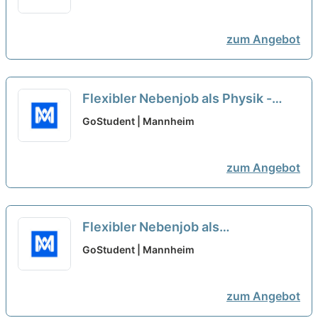
zum Angebot
Flexibler Nebenjob als Physik -
Nachhilfelehrer*in (w/m/d)
neu
GoStudent | Mannheim
zum Angebot
Flexibler Nebenjob als
Rechnungswesen -
GoStudent | Mannheim
Nachhilfelehrer*in (w/m/d)
neu
zum Angebot