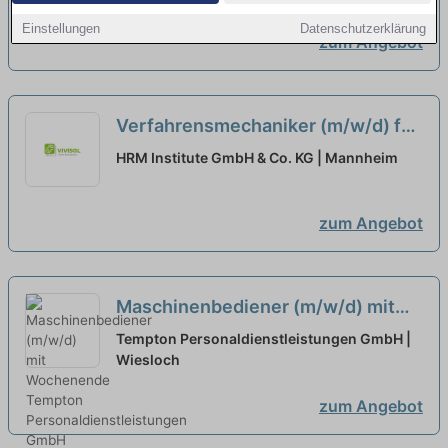
Einstellungen
Datenschutzerklärung
zum Angebot
Verfahrensmechaniker (m/w/d) für
Kunststoff- und Kautschuktechnik
HRM Institute GmbH & Co. KG | Mannheim
auf Minijob-Basis für die
Wochenendbetreuung
neu
zum Angebot
Maschinenbediener (m/w/d) mit
Wochenende
neu
Tempton Personaldienstleistungen GmbH |
Wiesloch
zum Angebot