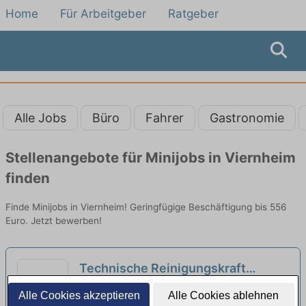
Home
Für Arbeitgeber
Ratgeber
Alle Jobs
Büro
Fahrer
Gastronomie
Stellenangebote für Minijobs in Viernheim
finden
Finde Minijobs in Viernheim! Geringfügige Beschäftigung bis 556
Euro. Jetzt bewerben!
Technische Reinigungskraft
(m/w/d)Minijob | Industrie am
HRM Institute GmbH & Co. KG | Mannheim
Alle Cookies akzeptieren
Alle Cookies ablehnen
Wochenende | Kahla
neu