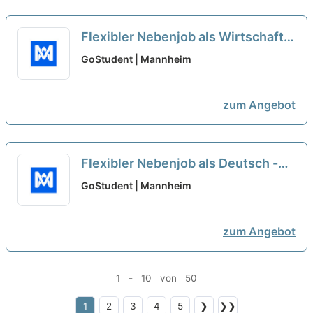
Flexibler Nebenjob als Wirtschaft -
Nachhilfelehrer*in (w/m/d)
neu
GoStudent | Mannheim
zum Angebot
Flexibler Nebenjob als Deutsch -
Nachhilfelehrer*in (w/m/d)
neu
GoStudent | Mannheim
zum Angebot
1 - 10 von 50
1
2
3
4
5
❯
❯❯