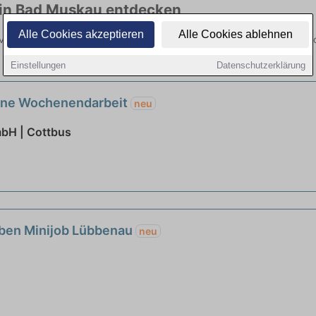
n in Bad Muskau entdecken
Alle Cookies akzeptieren
Alle Cookies ablehnen
d Muskau hier die aktuellsten Angebote. Entdecken Sie freie Optionen
Einstellungen
Datenschutzerklärung
Ohne Wochenendarbeit
neu
mbH | Cottbus
bben Minijob Lübbenau
neu