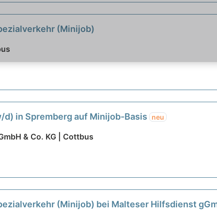
ezialverkehr (Minijob)
bus
w/d) in Spremberg auf Minijob-Basis
neu
 GmbH & Co. KG | Cottbus
pezialverkehr (Minijob) bei Malteser Hilfsdienst g