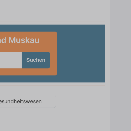
Bad Muskau
Suchen
esundheitswesen