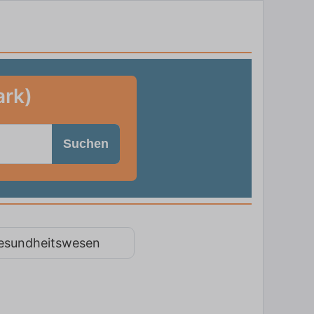
ark)
Suchen
esundheitswesen