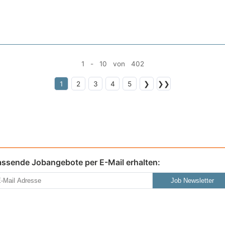
1 - 10 von 402
1
2
3
4
5
❯
❯❯
assende Jobangebote per E-Mail erhalten:
Job Newsletter