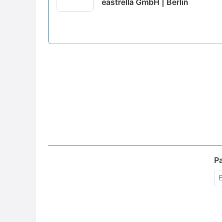
eastrella GmbH | Berlin
P