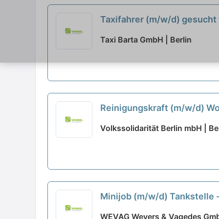
Taxifahrer (m/w/d) gesucht 
Uhr
neu
Taxi Barta GmbH | Berlin
Reinigungskraft (m/w/d) Wo
Volkssolidarität Berlin mbH | Be
Minijob (m/w/d) Tankstelle
WEVAG Weyers & Vagedes GmbH 