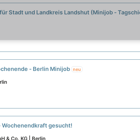
für Stadt und Landkreis Landshut (Minijob - Tagsch
chenende - Berlin Minijob
neu
rlin
 - Wochenendkraft gesucht!
& Co. KG | Berlin