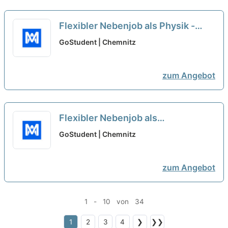
Flexibler Nebenjob als Physik -
Nachhilfelehrer*in (w/m/d)
neu
GoStudent | Chemnitz
zum Angebot
Flexibler Nebenjob als
Rechnungswesen -
GoStudent | Chemnitz
Nachhilfelehrer*in (w/m/d)
neu
zum Angebot
1 - 10 von 34
1
2
3
4
❯
❯❯