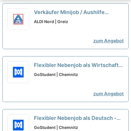
Verkäufer Minijob / Aushilfe
(m/w/d)
neu
ALDI Nord | Greiz
zum Angebot
Flexibler Nebenjob als Wirtschaft -
Nachhilfelehrer*in (w/m/d)
neu
GoStudent | Chemnitz
zum Angebot
Flexibler Nebenjob als Deutsch -
Nachhilfelehrer*in (w/m/d)
neu
GoStudent | Chemnitz