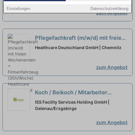
Einstellungen
Datenschutzerklärung
zum Angebot
Pflegefachkraft (m/w/d) mit freien
Wochenenden + Firmenfahrzeug
Healthcare Deutschland GmbH | Chemnitz
(30h/Woche)
neu
zum Angebot
Koch / Beikoch / Mitarbeiter
Service (m/w/d) - Ohne
ISS Facility Services Holding GmbH |
Wochenendarbeit
Gelenau/Erzgebirge
zum Angebot