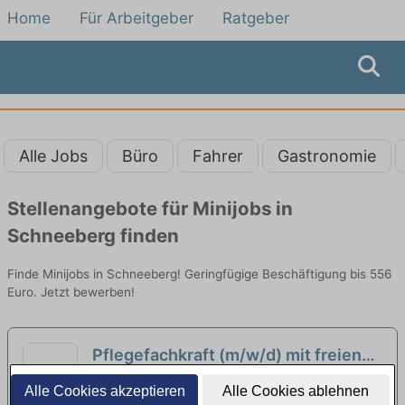
Home
Für Arbeitgeber
Ratgeber
Alle Jobs
Büro
Fahrer
Gastronomie
Stellenangebote für Minijobs in
Schneeberg finden
Finde Minijobs in Schneeberg! Geringfügige Beschäftigung bis 556
Euro. Jetzt bewerben!
Pflegefachkraft (m/w/d) mit freien
Wochenenden + Firmenfahrzeug
Healthcare Deutschland GmbH | Chemnitz
Alle Cookies akzeptieren
Alle Cookies ablehnen
(30h/Woche)
neu