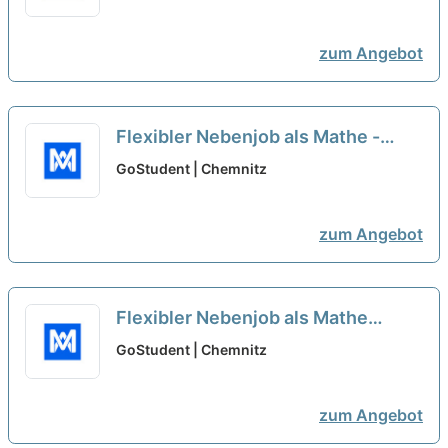
zum Angebot
Flexibler Nebenjob als Mathe -
Nachhilfelehrer*in (w/m/d)
neu
GoStudent | Chemnitz
zum Angebot
Flexibler Nebenjob als Mathe
Oberstufe - Nachhilfelehrer*in
GoStudent | Chemnitz
(w/m/d)
neu
zum Angebot