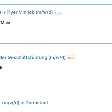
al / Flyer Minijob (m/w/d)
neu
 Main
 der Geschäftsführung (m/w/d)
neu
dt
er (m/w/d) in Darmstadt