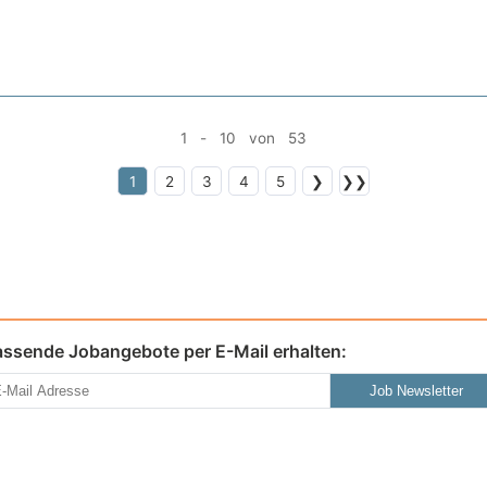
1 - 10 von 53
1
2
3
4
5
❯
❯❯
assende Jobangebote per E-Mail erhalten:
Job Newsletter