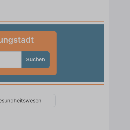
fungstadt
Suchen
esundheitswesen