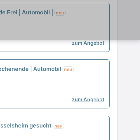
e Frei | Automobil |
neu
zum Angebot
 Wochenende | Automobil
neu
zum Angebot
üsselsheim gesucht
neu