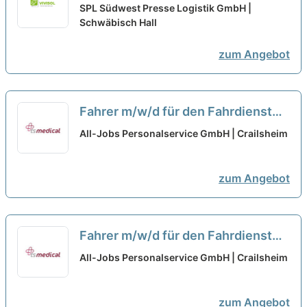
Großraum Schwäbisch Hall
neu
SPL Südwest Presse Logistik GmbH |
Schwäbisch Hall
zum Angebot
Fahrer m/w/d für den Fahrdienst
auf Minijob Basis
neu
All-Jobs Personalservice GmbH | Crailsheim
zum Angebot
Fahrer m/w/d für den Fahrdienst
auf Minijob Basis
neu
All-Jobs Personalservice GmbH | Crailsheim
zum Angebot