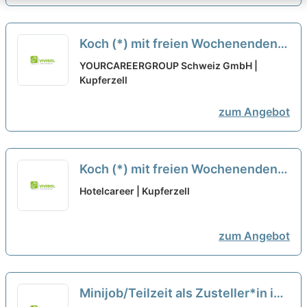
Koch (*) mit freien Wochenenden
in Kupferzell bei Genuss &
YOURCAREERGROUP Schweiz GmbH |
Harmonie Gastronomie GmbH
Kupferzell
neu
zum Angebot
Koch (*) mit freien Wochenenden
in Kupferzell bei Genuss &
Hotelcareer | Kupferzell
Harmonie Gastronomie GmbH
neu
zum Angebot
Minijob/Teilzeit als Zusteller*in im