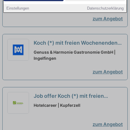
Ingelfingen
Einstellungen
Datenschutzerklärung
zum Angebot
Koch (*) mit freien Wochenenden
neu
Genuss & Harmonie Gastronomie GmbH |
Ingelfingen
zum Angebot
Job offer Koch (*) mit freien
Wochenenden in Kupferzell at
Hotelcareer | Kupferzell
Genuss & Harmonie Gastronomie
GmbH
neu
zum Angebot