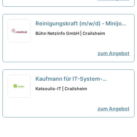
Reinigungskraft (m/w/d) - Minijob
neu
Bühn Netzinfo GmbH | Crailsheim
zum Angebot
Kaufmann für IT-System-
Management - Minijob (m/w/d)
neu
Katsoulis-IT | Crailsheim
zum Angebot