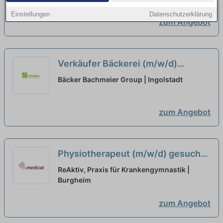
Einstellungen
Datenschutzerklärung
zum Angebot
Verkäufer Bäckerei (m/w/d)
Aushilfen Minijob in Pfaffenhofen
Bäcker Bachmeier Group | Ingolstadt
a. d. Ilm
neu
zum Angebot
Physiotherapeut (m/w/d) gesucht –
Vollzeit, Teilzeit oder Minijob
neu
ReAktiv, Praxis für Krankengymnastik |
Burgheim
zum Angebot