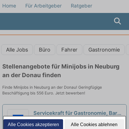
Home
Für Arbeitgeber
Ratgeber
Alle Jobs
Büro
Fahrer
Gastronomie
Stellenangebote für Minijobs in Neuburg
an der Donau finden
Finde Minijobs in Neuburg an der Donau! Geringfügige
Beschäftigung bis 556 Euro. Jetzt bewerben!
Servicekraft für Gastronomie, Bar,
Pausenservice auf Minijob-Basis
E.ON Gastronomie GmbH | Baar-
Alle Cookies akzeptieren
Alle Cookies ablehnen
(w/m/d)
Ebenhausen
neu