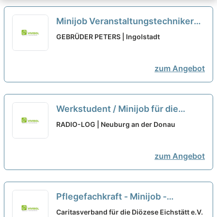
Minijob Veranstaltungstechniker
Gebäudemanagement (m/w/d)
neu
GEBRÜDER PETERS | Ingolstadt
zum Angebot
Werkstudent / Minijob für die
Radiologie (m/w/d)
neu
RADIO-LOG | Neuburg an der Donau
zum Angebot
Pflegefachkraft - Minijob -
Tagespflege am Burgberg (m/w/d)
Caritasverband für die Diözese Eichstätt e.V.