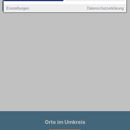
Weitere Jobangebote in Husum
Einstellungen
Datenschutzerklärung
Orte im Umkreis