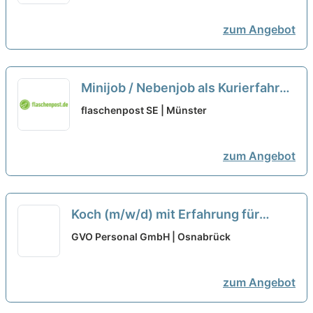
zum Angebot
Minijob / Nebenjob als Kurierfahrer
(m/w/d)
neu
flaschenpost SE | Münster
zum Angebot
Koch (m/w/d) mit Erfahrung für
Kantine mit freiem Wochenende
neu
GVO Personal GmbH | Osnabrück
zum Angebot