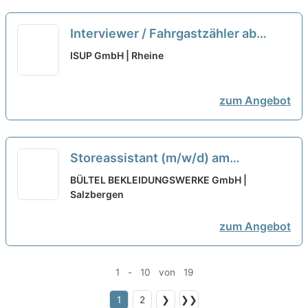
Interviewer / Fahrgastzähler ab
Rheine (m/w/d) - Minijob
neu
ISUP GmbH | Rheine
zum Angebot
Storeassistant (m/w/d) am
Timmendorfer Strand - Auf Minijob-
BÜLTEL BEKLEIDUNGSWERKE GmbH |
Basis
Salzbergen
neu
zum Angebot
1 - 10 von 19
1
2
❯
❯❯