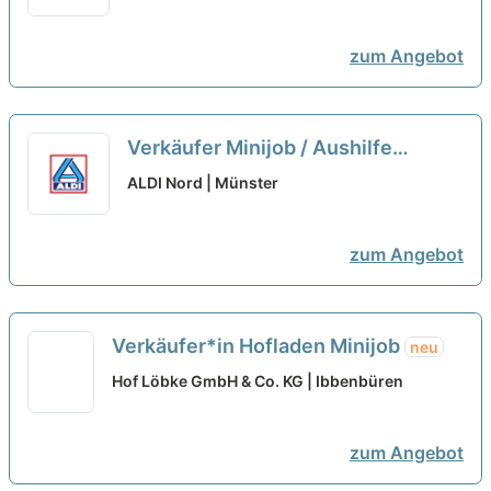
zum Angebot
Verkäufer Minijob / Aushilfe
(m/w/d)
neu
ALDI Nord | Münster
zum Angebot
Verkäufer*in Hofladen Minijob
neu
Hof Löbke GmbH & Co. KG | Ibbenbüren
zum Angebot