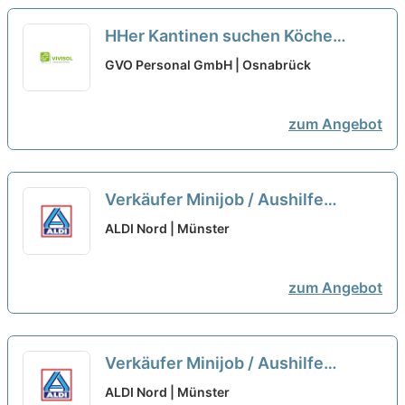
HHer Kantinen suchen Köche
(m/w/d)-Nebenwirkung freie
GVO Personal GmbH | Osnabrück
Wochenenden.
neu
zum Angebot
Verkäufer Minijob / Aushilfe
(m/w/d)
neu
ALDI Nord | Münster
zum Angebot
Verkäufer Minijob / Aushilfe
(m/w/d)
neu
ALDI Nord | Münster