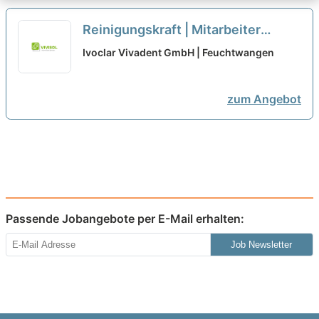
Reinigungskraft | Mitarbeiter
Gebäudereinigung (all genders) -
Ivoclar Vivadent GmbH | Feuchtwangen
Minijob/Teilzeit
neu
zum Angebot
Passende Jobangebote per E-Mail erhalten:
Job Newsletter