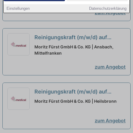
Einstellungen
Datenschutzerklärung
zum Angebot
Reinigungskraft (m/w/d) auf
Minijob-Basis, 1:40 Std. / Tag
neu
Moritz Fürst GmbH & Co. KG | Ansbach,
Mittelfranken
zum Angebot
Reinigungskraft (m/w/d) auf
Minijob-Basis oder in Teilzeit, bis
Moritz Fürst GmbH & Co. KG | Heilsbronn
zu 3:20 Std. / Tag
neu
zum Angebot