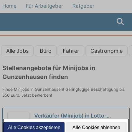
Home
Für Arbeitgeber
Ratgeber
Alle Jobs
Büro
Fahrer
Gastronomie
Stellenangebote für Minijobs in
Gunzenhausen finden
Finde Minijobs in Gunzenhausen! Geringfügige Beschäftigung bis
556 Euro. Jetzt bewerben!
Verkäufer (Minijob) in Lotto-
Annahmestelle (m/w/d)
neu
Dreiblatt Sales GmbH & Co. KG | Ansbach
Alle Cookies akzeptieren
Alle Cookies ablehnen