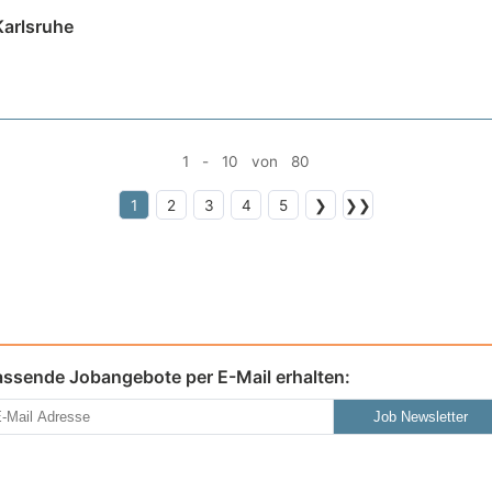
Karlsruhe
1 - 10 von 80
1
2
3
4
5
❯
❯❯
assende Jobangebote per E-Mail erhalten:
Job Newsletter