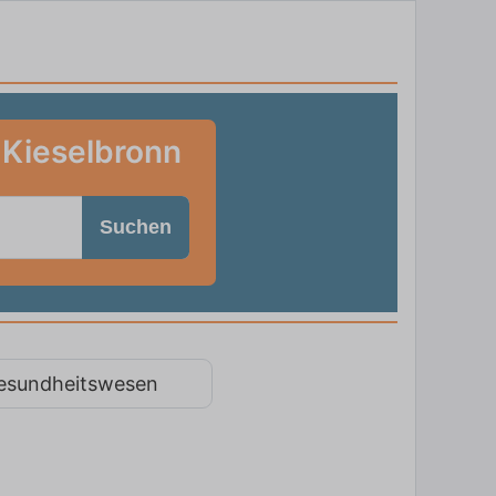
 Kieselbronn
Suchen
esundheitswesen