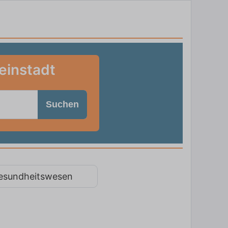
einstadt
Suchen
esundheitswesen