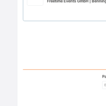
Freetime Events GmbH | Bennin
P