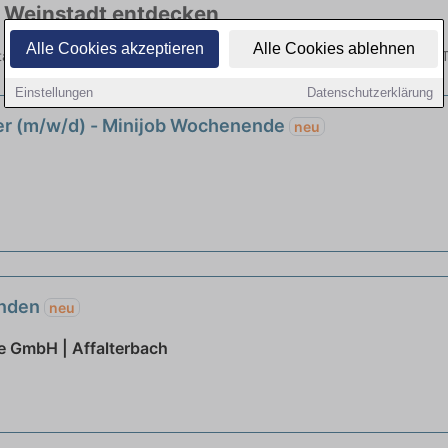
in Weinstadt entdecken
Alle Cookies akzeptieren
Alle Cookies ablehnen
stadt hier die aktuellsten Angebote. Entdecken Sie freie Optionen vo
Einstellungen
Datenschutzerklärung
er (m/w/d) - Minijob Wochenende
neu
enden
neu
 GmbH | Affalterbach