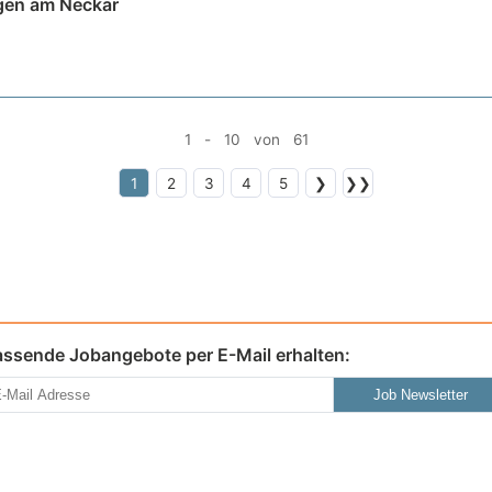
gen am Neckar
1 - 10 von 61
1
2
3
4
5
❯
❯❯
assende Jobangebote per E-Mail erhalten:
Job Newsletter