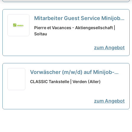
Mitarbeiter Guest Service Minijob
m/w/d
neu
Pierre et Vacances - Aktiengesellschaft |
Soltau
zum Angebot
Vorwäscher (m/w/d) auf Minijob-
Basis
neu
CLASSIC Tankstelle | Verden (Aller)
zum Angebot