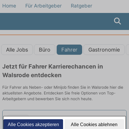
Home
Für Arbeitgeber
Ratgeber
Alle Jobs
Büro
Fahrer
Gastronomie
Jetzt für Fahrer Karrierechancen in
Walsrode entdecken
Für Fahrer als Neben- oder Minijob finden Sie in Walsrode hier die
aktuellsten Angebote. Entdecken Sie freie Optionen von Top-
Arbeitgebern und bewerben Sie sich noch heute.
Fahrer (w/m/d) Minijob K&S
Alle Cookies akzeptieren
Alle Cookies ablehnen
Tagespflege Leipzig
neu
K & S - Dr. Krantz Sozialbau und Betreuung