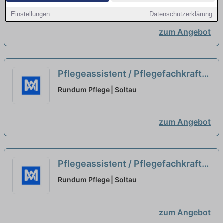
SE & Co. KG | Hemslingen
Einstellungen
Datenschutzerklärung
zum Angebot
Pflegeassistent / Pflegefachkraft
(m/w/d) Teilzeit / Minijob
neu
Rundum Pflege | Soltau
zum Angebot
Pflegeassistent / Pflegefachkraft
(m/w/d) Teilzeit / Minijob - For
Rundum Pflege | Soltau
German Resident Only
neu
zum Angebot