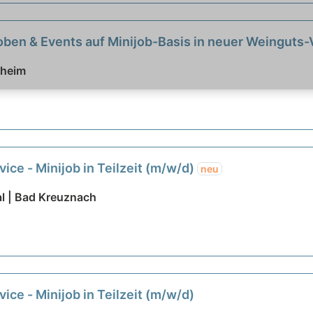
oben & Events auf Minijob-Basis in neuer Weinguts
sheim
vice - Minijob in Teilzeit (m/w/d)
neu
tal | Bad Kreuznach
vice - Minijob in Teilzeit (m/w/d)