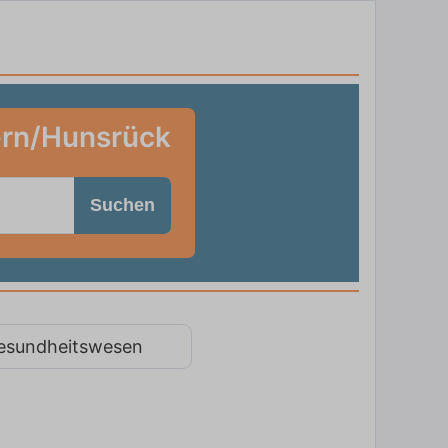
ern/Hunsrück
Suchen
esundheitswesen