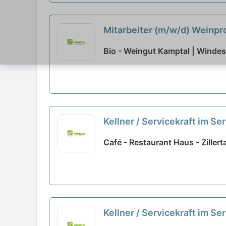
Mitarbeiter (m/w/d) Weinpr
Bio - Weingut Kamptal | Winde
Kellner / Servicekraft im Ser
Café - Restaurant Haus - Ziller
Kellner / Servicekraft im Ser