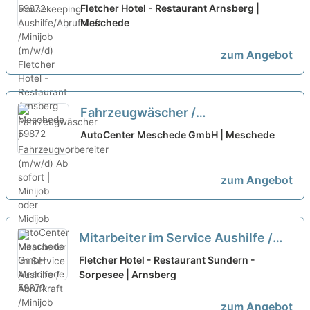
Aushilfe/Abrufkraft /Minijob
Fletcher Hotel - Restaurant Arnsberg |
(m/w/d)
Meschede
neu
zum Angebot
Fahrzeugwäscher /
Fahrzeugvorbereiter (m/w/d) Ab
AutoCenter Meschede GmbH | Meschede
sofort | Minijob oder Midijob
neu
zum Angebot
Mitarbeiter im Service Aushilfe /
Abrufkraft /Minijob (m/w/d)
neu
Fletcher Hotel - Restaurant Sundern -
Sorpesee | Arnsberg
zum Angebot