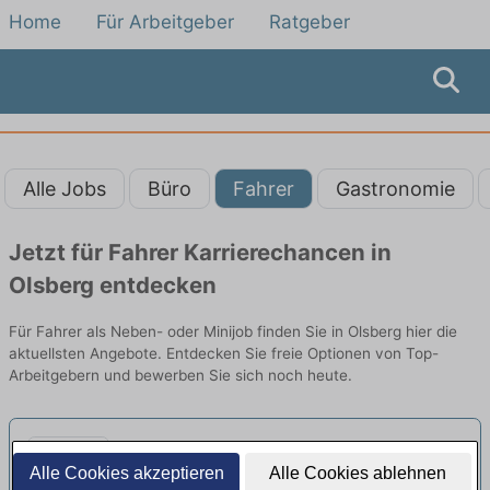
Home
Für Arbeitgeber
Ratgeber
Alle Jobs
Büro
Fahrer
Gastronomie
Jetzt für Fahrer Karrierechancen in
Olsberg entdecken
Für Fahrer als Neben- oder Minijob finden Sie in Olsberg hier die
aktuellsten Angebote. Entdecken Sie freie Optionen von Top-
Arbeitgebern und bewerben Sie sich noch heute.
Pflegefachkraft (m/w/d) für jedes
Alle Cookies akzeptieren
Alle Cookies ablehnen
2te Wochenende auf Minijob-Basis
APOCARE Häusliche Krankenpflege GmbH |