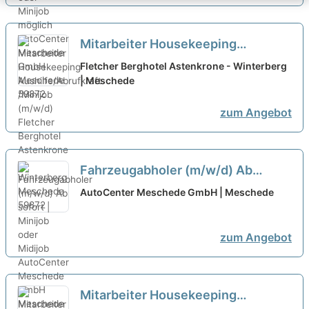
Mitarbeiter Housekeeping
Aushilfe/Abrufkraft /Minijob
Fletcher Berghotel Astenkrone - Winterberg
(m/w/d)
| Meschede
zum Angebot
Fahrzeugabholer (m/w/d) Ab
sofort | Minijob oder Midijob
neu
AutoCenter Meschede GmbH | Meschede
zum Angebot
Mitarbeiter Housekeeping