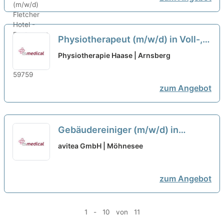
Physiotherapeut (m/w/d) in Voll-,
Teilzeit oder auf Minijob-Basis
Physiotherapie Haase | Arnsberg
gesucht!
neu
zum Angebot
Gebäudereiniger (m/w/d) in
Teilzeit / Minijob
neu
avitea GmbH | Möhnesee
zum Angebot
1 - 10 von 11