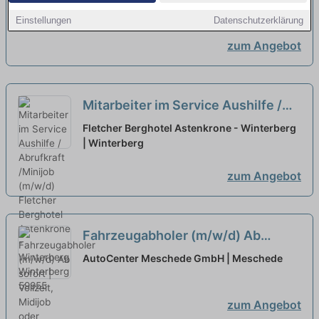
– Attraktive Arbeitszeiten bei
Winterberg
Einstellungen
Datenschutzerklärung
Deinem neuen Arbeitgeber!
neu
zum Angebot
Mitarbeiter im Service Aushilfe /
Abrufkraft /Minijob (m/w/d)
Fletcher Berghotel Astenkrone - Winterberg
| Winterberg
zum Angebot
Fahrzeugabholer (m/w/d) Ab
sofort | Vollzeit, Midijob oder
AutoCenter Meschede GmbH | Meschede
Minijob möglich
neu
zum Angebot