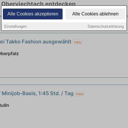
in Oberviechtach entdecken
Alle Cookies akzeptieren
Alle Cookies ablehnen
viechtach hier die aktuellsten Angebote. Entdecken Sie freie Optione
Einstellungen
Datenschutzerklärung
bei Takko Fashion ausgewählt
neu
Oberpfalz
 Minijob-Basis, 1:45 Std. / Tag
neu
tulln