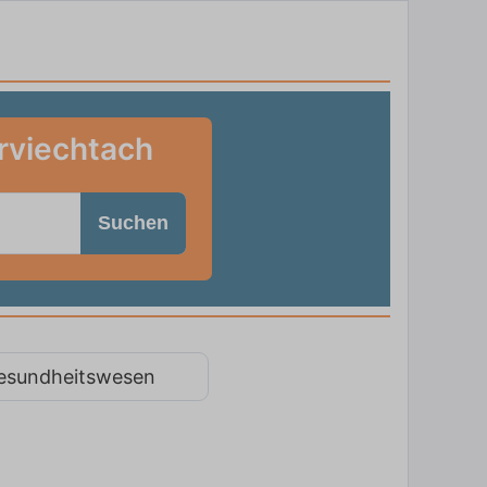
erviechtach
Suchen
esundheitswesen