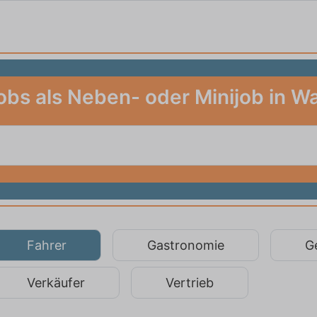
obs als Neben- oder Minijob in W
Fahrer
Gastronomie
G
Verkäufer
Vertrieb