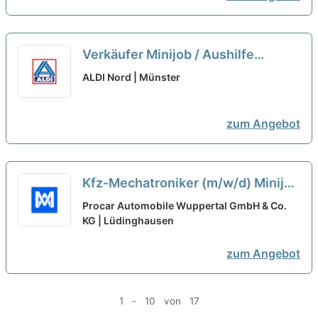
Verkäufer Minijob / Aushilfe
(m/w/d)
neu
ALDI Nord | Münster
zum Angebot
Kfz-Mechatroniker (m/w/d) Minijob
neu
Procar Automobile Wuppertal GmbH & Co.
KG | Lüdinghausen
zum Angebot
1 - 10 von 17