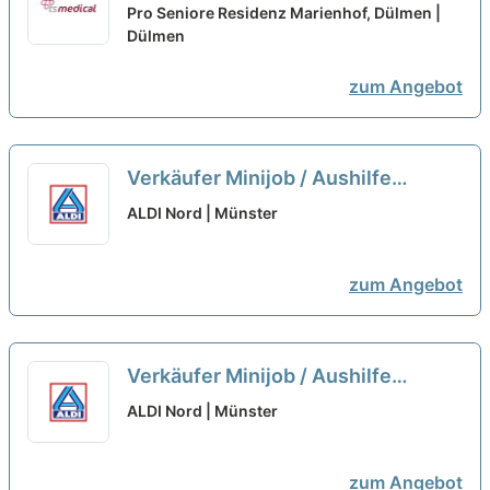
den Wochenenddienst
neu
Pro Seniore Residenz Marienhof, Dülmen |
Dülmen
zum Angebot
Verkäufer Minijob / Aushilfe
(m/w/d)
neu
ALDI Nord | Münster
zum Angebot
Verkäufer Minijob / Aushilfe
(m/w/d)
neu
ALDI Nord | Münster
zum Angebot