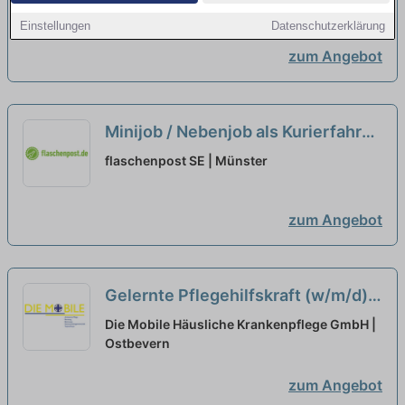
Einstellungen
Datenschutzerklärung
zum Angebot
Minijob / Nebenjob als Kurierfahrer
(m/w/d)
neu
flaschenpost SE | Münster
zum Angebot
Gelernte Pflegehilfskraft (w/m/d)
auf Minijob-Basis für
Die Mobile Häusliche Krankenpflege GmbH |
Wochenenddienste (Samstag und
Ostbevern
Sonntag) - Hier macht Arbeiten
zum Angebot
Spaß!
neu