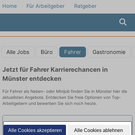
Home
Für Arbeitgeber
Ratgeber
Alle Jobs
Büro
Fahrer
Gastronomie
Jetzt für Fahrer Karrierechancen in
Münster entdecken
Für Fahrer als Neben- oder Minijob finden Sie in Münster hier die
aktuellsten Angebote. Entdecken Sie freie Optionen von Top-
Arbeitgebern und bewerben Sie sich noch heute.
Minijob / Nebenjob als Kurierfahrer
Alle Cookies akzeptieren
Alle Cookies ablehnen
(m/w/d)
neu
flaschenpost SE | Münster