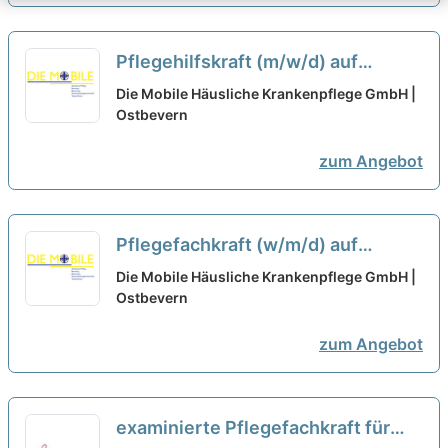
Pflegehilfskraft (m/w/d) auf
Minijob-Basis für
Die Mobile Häusliche Krankenpflege GmbH |
Wochenenddienste - Hier können
Ostbevern
Sie durchstarten!
neu
zum Angebot
Pflegefachkraft (w/m/d) auf
Minijob-Basis für
Die Mobile Häusliche Krankenpflege GmbH |
Wochenenddienste (Samstag und
Ostbevern
Sonntag) - Hier macht Arbeiten
zum Angebot
Spaß!
neu
examinierte Pflegefachkraft für