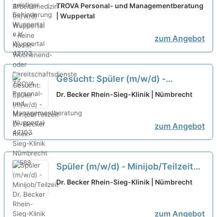
(m/w/d) Wuppertal - Keine Nacht-
TROVA Personal- und Managementberatung
Wochenend- oder
| Wuppertal
Bereitschaftsdienste
neu
zum Angebot
Gesucht: Spüler (m/w/d) -
Minijob/Teilzeit
neu
Dr. Becker Rhein-Sieg-Klinik | Nümbrecht
zum Angebot
Spüler (m/w/d) - Minijob/Teilzeit
neu
Dr. Becker Rhein-Sieg-Klinik | Nümbrecht
zum Angebot