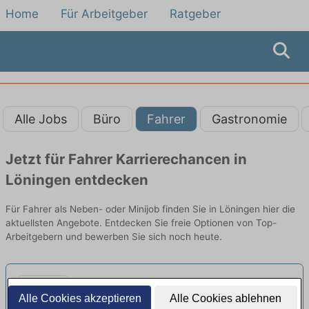
Home
Für Arbeitgeber
Ratgeber
Alle Jobs
Büro
Fahrer
Gastronomie
Jetzt für Fahrer Karrierechancen in
Löningen entdecken
Für Fahrer als Neben- oder Minijob finden Sie in Löningen hier die
aktuellsten Angebote. Entdecken Sie freie Optionen von Top-
Arbeitgebern und bewerben Sie sich noch heute.
Maschinenbediener (m/w/d) mit
Alle Cookies akzeptieren
Alle Cookies ablehnen
Wochenende
neu
Conditess Feine Kuchen GmbH | Haselünne