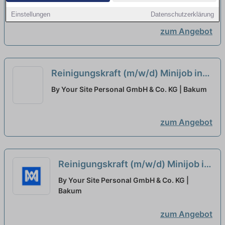
Einstellungen
Datenschutzerklärung
zum Angebot
Reinigungskraft (m/w/d) Minijob in
Bakum
neu
By Your Site Personal GmbH & Co. KG | Bakum
zum Angebot
Reinigungskraft (m/w/d) Minijob in
Bakum
neu
By Your Site Personal GmbH & Co. KG |
Bakum
zum Angebot