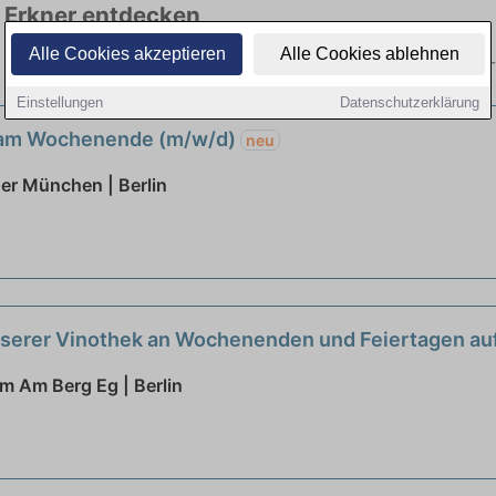
n Erkner entdecken
Alle Cookies akzeptieren
Alle Cookies ablehnen
er hier die aktuellsten Angebote. Entdecken Sie freie Optionen von To
Einstellungen
Datenschutzerklärung
 am Wochenende (m/w/d)
neu
er München | Berlin
unserer Vinothek an Wochenenden und Feiertagen auf
 Am Berg Eg | Berlin