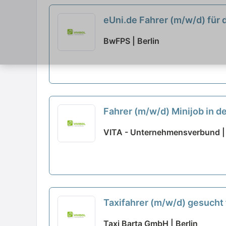
eUni.de Fahrer (m/w/d) für 
BwFPS | Berlin
Fahrer (m/w/d) Minijob in d
VITA - Unternehmensverbund | 
Taxifahrer (m/w/d) gesucht 
Uhr
neu
Taxi Barta GmbH | Berlin