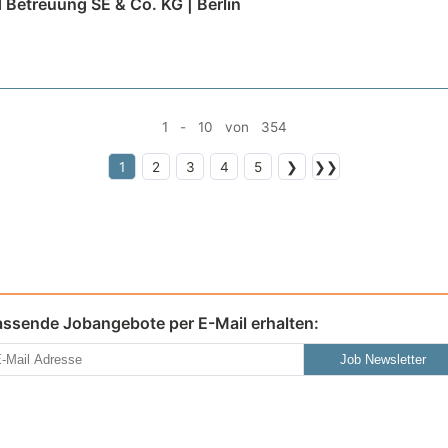
d Betreuung SE & Co. KG | Berlin
1 - 10 von 354
1
2
3
4
5
❯
❯❯
assende Jobangebote per E-Mail erhalten:
Job Newsletter