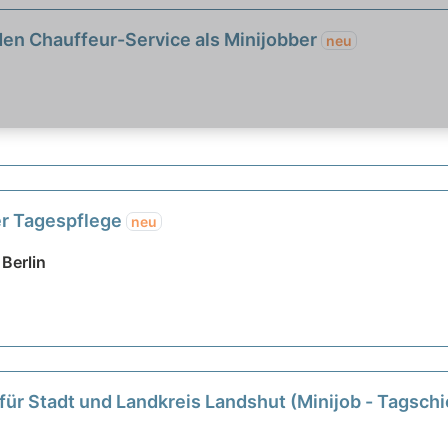
den Chauffeur-Service als Minijobber
neu
er Tagespflege
neu
Berlin
für Stadt und Landkreis Landshut (Minijob - Tagsch