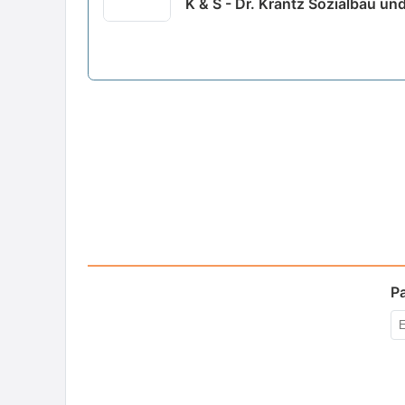
K & S - Dr. Krantz Sozialbau un
P