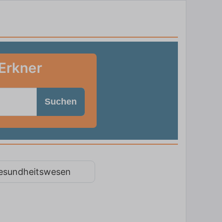
 Erkner
Suchen
esundheitswesen