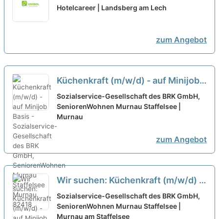
Wochenenden in Denklingen at
Hotelcareer | Landsberg am Lech
Genuss & Harmonie Gastronomie
GmbH
zum Angebot
Küchenkraft (m/w/d) - auf Minijob
Basis -
neu
Sozialservice-Gesellschaft des BRK GmbH,
SeniorenWohnen Murnau Staffelsee |
Murnau
zum Angebot
Wir suchen: Küchenkraft (m/w/d) -
auf Minijob Basis -
neu
Sozialservice-Gesellschaft des BRK GmbH,
SeniorenWohnen Murnau Staffelsee |
Murnau am Staffelsee