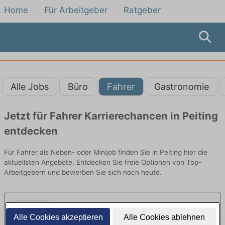
Home
Für Arbeitgeber
Ratgeber
Alle Jobs
Büro
Fahrer
Gastronomie
Jetzt für Fahrer Karrierechancen in Peiting
entdecken
Für Fahrer als Neben- oder Minijob finden Sie in Peiting hier die
aktuellsten Angebote. Entdecken Sie freie Optionen von Top-
Arbeitgebern und bewerben Sie sich noch heute.
LKW-Fahrer (m/w/d) - Minijob oder
Alle Cookies akzeptieren
Alle Cookies ablehnen
Teilzeit
neu
Neumann Mineralöle GmbH & Co. KG |