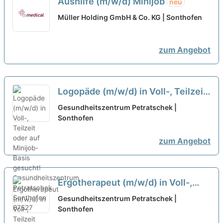
Aushilfe (m/w/d) Minijob
neu
Müller Holding GmbH & Co. KG | Sonthofen
zum Angebot
Logopäde (m/w/d) in Voll-, Teilzeit
oder auf Minijob-Basis gesucht!
Gesundheitszentrum Petratschek |
Sonthofen
neu
zum Angebot
Ergotherapeut (m/w/d) in Voll-,
Teilzeit oder auf Minijob-Basis
Gesundheitszentrum Petratschek |
gesucht
Sonthofen
neu