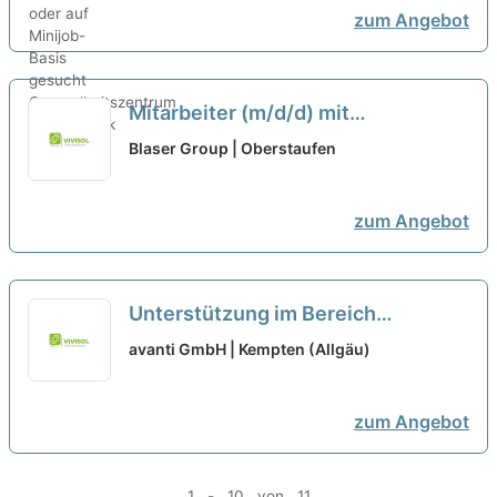
zum Angebot
Mitarbeiter (m/d/d) mit
handwerklichem Geschick für
Blaser Group | Oberstaufen
Lackierung Oberfläche in Werk 6
auf Minijob-Basis
neu
zum Angebot
Unterstützung im Bereich
Marketing (m/w/d) als Minijob oder
avanti GmbH | Kempten (Allgäu)
Werkstudentenstelle bei Autohaus
Sirch GmbH KE ausgewählt
neu
zum Angebot
1 - 10 von 11