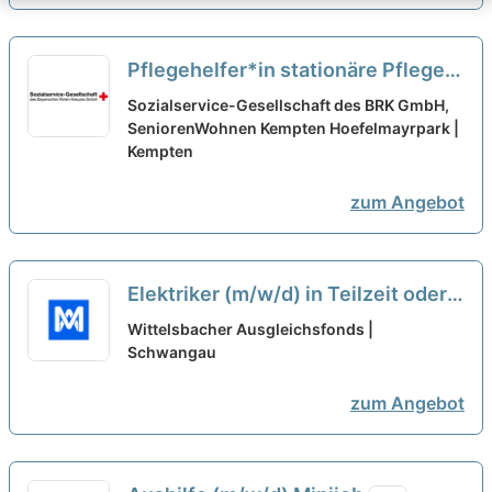
Pflegehelfer*in stationäre Pflege
(m/w/d) - auf Minijob-Basis -
neu
Sozialservice-Gesellschaft des BRK GmbH,
SeniorenWohnen Kempten Hoefelmayrpark |
Kempten
zum Angebot
Elektriker (m/w/d) in Teilzeit oder
Minijob...
neu
Wittelsbacher Ausgleichsfonds |
Schwangau
zum Angebot