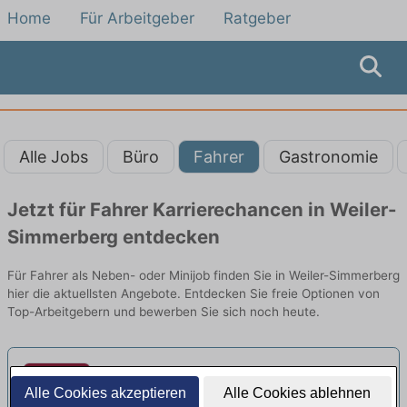
Home
Für Arbeitgeber
Ratgeber
Alle Jobs
Büro
Fahrer
Gastronomie
Jetzt für Fahrer Karrierechancen in Weiler-
Simmerberg entdecken
Für Fahrer als Neben- oder Minijob finden Sie in Weiler-Simmerberg
hier die aktuellsten Angebote. Entdecken Sie freie Optionen von
Top-Arbeitgebern und bewerben Sie sich noch heute.
Pflegefachkraft (m/w/d) für die
Alle Cookies akzeptieren
Alle Cookies ablehnen
Wochenenddienste - Hier erwartet
Stiftung Liebenau Domizil für Menschen mit