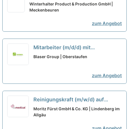
Meckenbeuren am Bodensee
Winterhalter Product & Production GmbH |
(Minijob)
Meckenbeuren
neu
zum Angebot
Mitarbeiter (m/d/d) mit
handwerklichem Geschick für
Blaser Group | Oberstaufen
Lackierung Oberfläche in Werk 6
auf Minijob-Basis
neu
zum Angebot
Reinigungskraft (m/w/d) auf
Minijob-Basis ab 16:00 Uhr, 7,5 Std.
Moritz Fürst GmbH & Co. KG | Lindenberg im
/ Woche
Allgäu
neu
zum Angebot