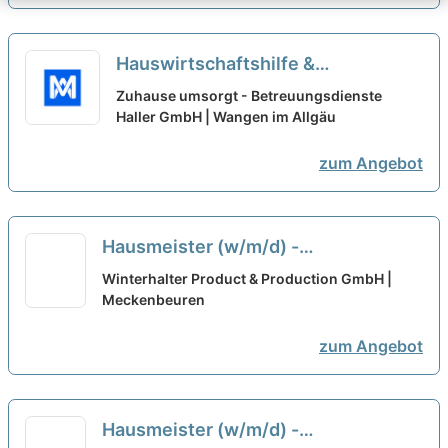
Hauswirtschaftshilfe &
Betreuungskraft Senioren (m/w/d)
Zuhause umsorgt - Betreuungsdienste
— Teilzeit/Minijob - Wangen im
Haller GmbH | Wangen im Allgäu
Allgäu und Umgebung
neu
zum Angebot
Hausmeister (w/m/d) -
Meckenbeuren am Bodensee
Winterhalter Product & Production GmbH |
(Minijob)
Meckenbeuren
neu
zum Angebot
Hausmeister (w/m/d) -