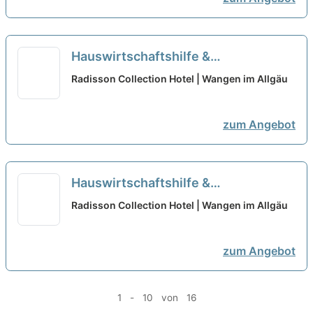
Hauswirtschaftshilfe &
Betreuungskraft Senioren (m/w/d) -
Radisson Collection Hotel | Wangen im Allgäu
Teilzeit/Minijob - Wangen und
Umgebung
neu
zum Angebot
Hauswirtschaftshilfe &
Betreuungskraft Senioren (m/w/d) -
Radisson Collection Hotel | Wangen im Allgäu
Teilzeit/Minijob - Wangen im Allgäu
und Umgebung
neu
zum Angebot
1 - 10 von 16