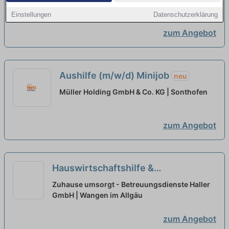
Dich ein tolles Team!
Demenz | Wolfegg
neu
Einstellungen
Datenschutzerklärung
zum Angebot
Aushilfe (m/w/d) Minijob
neu
Müller Holding GmbH & Co. KG | Sonthofen
zum Angebot
Hauswirtschaftshilfe &
Betreuungskraft Senioren (m/w/d)
Zuhause umsorgt - Betreuungsdienste Haller
Teilzeit/Minijob - Wangen im Allgäu
GmbH | Wangen im Allgäu
und Umgebung
neu
zum Angebot