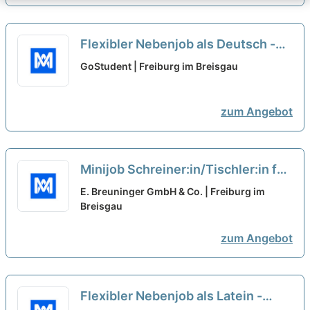
Flexibler Nebenjob als Deutsch -
Nachhilfelehrer*in (w/m/d)
neu
GoStudent | Freiburg im Breisgau
zum Angebot
Minijob Schreiner:in/Tischler:in für
den Laden- und Innenausbau
neu
E. Breuninger GmbH & Co. | Freiburg im
Breisgau
zum Angebot
Flexibler Nebenjob als Latein -