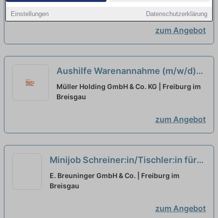
neu
Einstellungen
Datenschutzerklärung
zum Angebot
Aushilfe Warenannahme (m/w/d)
Minijob
neu
Müller Holding GmbH & Co. KG | Freiburg im
Breisgau
zum Angebot
Minijob Schreiner:in/Tischler:in für
den Laden- und Innenausbau
neu
E. Breuninger GmbH & Co. | Freiburg im
Breisgau
zum Angebot