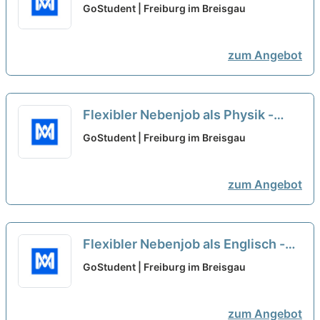
Nachhilfelehrer*in (w/m/d)
neu
GoStudent | Freiburg im Breisgau
zum Angebot
Flexibler Nebenjob als Physik -
Nachhilfelehrer*in (w/m/d)
neu
GoStudent | Freiburg im Breisgau
zum Angebot
Flexibler Nebenjob als Englisch -
Nachhilfelehrer*in (w/m/d)
neu
GoStudent | Freiburg im Breisgau
zum Angebot