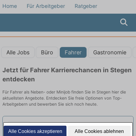
Home
Für Arbeitgeber
Ratgeber
Alle Jobs
Büro
Fahrer
Gastronomie
Jetzt für Fahrer Karrierechancen in Stegen
entdecken
Für Fahrer als Neben- oder Minijob finden Sie in Stegen hier die
aktuellsten Angebote. Entdecken Sie freie Optionen von Top-
Arbeitgebern und bewerben Sie sich noch heute.
Tierarzt (m/w/d) im Wochenend-,
Alle Cookies akzeptieren
Alle Cookies ablehnen
Nacht- und Notdienst - Heilbronn
VetStage GmbH | Freiburg im Breisgau