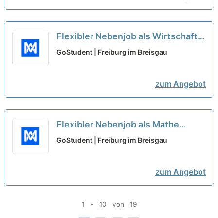
Flexibler Nebenjob als Wirtschaft -
Nachhilfelehrer*in (w/m/d)
neu
GoStudent | Freiburg im Breisgau
zum Angebot
Flexibler Nebenjob als Mathe
Oberstufe - Nachhilfelehrer*in
GoStudent | Freiburg im Breisgau
(w/m/d)
neu
zum Angebot
1 - 10 von 19