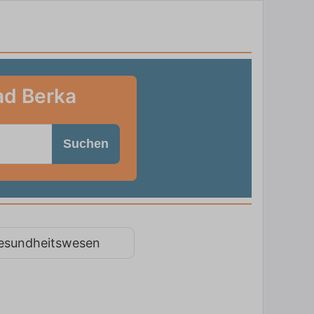
ad Berka
Suchen
esundheitswesen