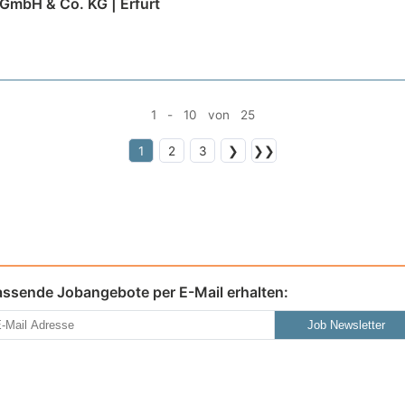
GmbH & Co. KG | Erfurt
1 - 10 von 25
1
2
3
❯
❯❯
assende Jobangebote per E-Mail erhalten:
Job Newsletter