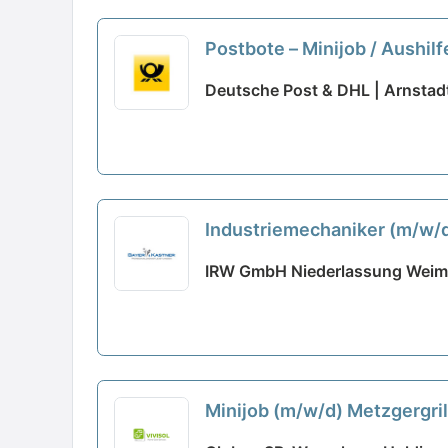
Postbote – Minijob / Aushil
Deutsche Post & DHL | Arnstad
Industriemechaniker (m/w/d)
IRW GmbH Niederlassung Weima
Minijob (m/w/d) Metzgergril