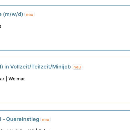
fe (m/w/d)
neu
t
 in Vollzeit/Teilzeit/Minijob
neu
r | Weimar
l - Quereinstieg
neu