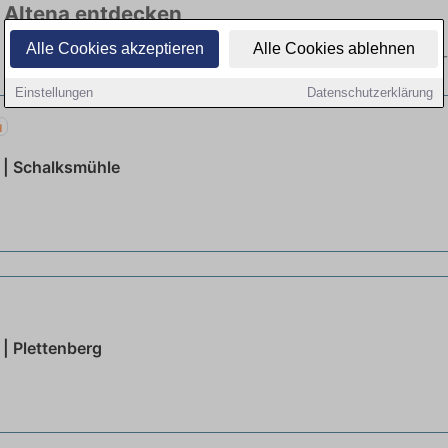
n Altena entdecken
Alle Cookies akzeptieren
Alle Cookies ablehnen
na hier die aktuellsten Angebote. Entdecken Sie freie Optionen von To
Einstellungen
Datenschutzerklärung
u
g | Schalksmühle
 | Plettenberg