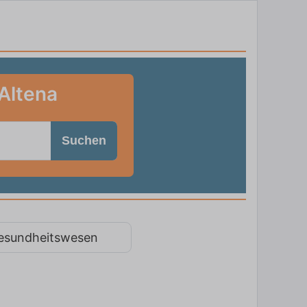
 Altena
Suchen
esundheitswesen