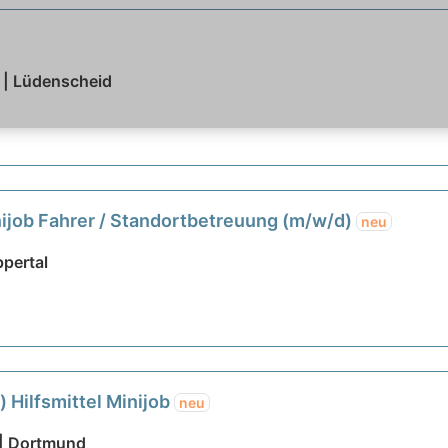
g | Lüdenscheid
ijob Fahrer / Standortbetreuung (m/w/d)
neu
pertal
 Hilfsmittel Minijob
neu
 | Dortmund