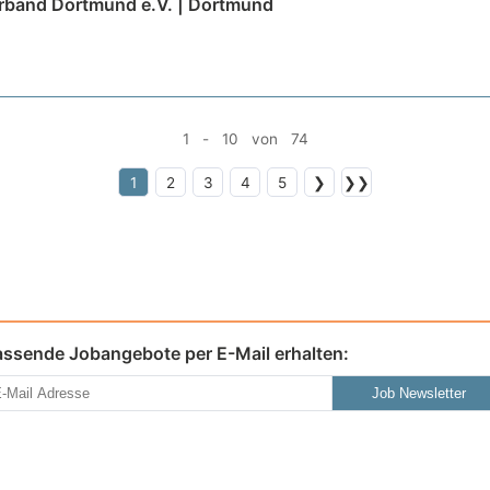
rband Dortmund e.V. | Dortmund
1 - 10 von 74
1
2
3
4
5
❯
❯❯
assende Jobangebote per E-Mail erhalten:
Job Newsletter