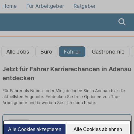
Home
Für Arbeitgeber
Ratgeber
Alle Jobs
Büro
Fahrer
Gastronomie
Jetzt für Fahrer Karrierechancen in Adenau
entdecken
Für Fahrer als Neben- oder Minijob finden Sie in Adenau hier die
aktuellsten Angebote. Entdecken Sie freie Optionen von Top-
Arbeitgebern und bewerben Sie sich noch heute.
Fahrer/in für Seniorenbeförderung
Alle Cookies akzeptieren
Alle Cookies ablehnen
in Teilzeit (Minijob)
Caritasverband für die Region Düren-Jülich