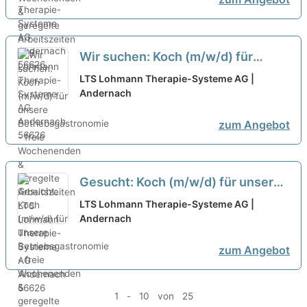
Wir suchen: Koch (m/w/d) für
unsere Betriebsgastronomie - freie
LTS Lohmann Therapie-Systeme AG |
Wochenenden & geregelte
Andernach
Arbeitszeiten
neu
zum Angebot
Gesucht: Koch (m/w/d) für unsere
Betriebsgastronomie - freie
LTS Lohmann Therapie-Systeme AG |
Wochenenden & geregelte
Andernach
Arbeitszeiten
neu
zum Angebot
1 - 10 von 25