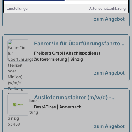
e.V. | Mechernich
Einstellungen
Datenschutzerklärung
zum Angebot
Fahrer*in für Überführungsfahrten
(Teilzeit oder Minijob) (w/m/d)
neu
Freiberg GmbH Abschleppdienst -
Autovermietung | Sinzig
zum Angebot
Auslieferungsfahrer (m/w/d) -
Minijob/Aushilfe
Best4Tires | Andernach
zum Angebot