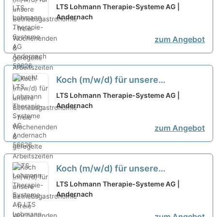
Betriebsgastronomie - freie
LTS Lohmann Therapie-Systeme AG |
Wochenenden & geregelte
Andernach
Arbeitszeiten gesucht
neu
zum Angebot
Koch (m/w/d) für unsere
Betriebsgastronomie - freie
LTS Lohmann Therapie-Systeme AG |
Wochenenden & geregelte
Andernach
Arbeitszeiten - LTS Lohmann
zum Angebot
Therapie-Systeme AG
neu
Koch (m/w/d) für unsere
Betriebsgastronomie - freie
LTS Lohmann Therapie-Systeme AG |
Wochenenden & geregelte
Andernach
Arbeitszeiten
neu
zum Angebot