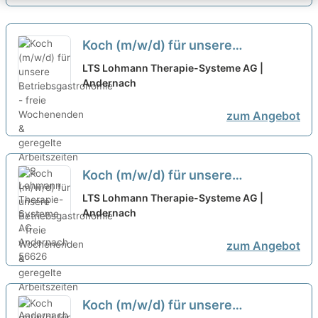
Koch (m/w/d) für unsere
Betriebsgastronomie - freie
LTS Lohmann Therapie-Systeme AG |
Wochenenden & geregelte
Andernach
Arbeitszeiten
neu
zum Angebot
Koch (m/w/d) für unsere
Betriebsgastronomie - freie
LTS Lohmann Therapie-Systeme AG |
Wochenenden & geregelte
Andernach
Arbeitszeiten - Andernach
neu
zum Angebot
Koch (m/w/d) für unsere