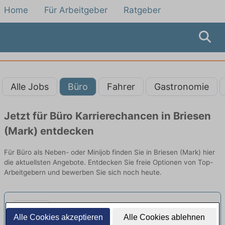
Home
Für Arbeitgeber
Ratgeber
Alle Jobs
Büro
Fahrer
Gastronomie
Jetzt für Büro Karrierechancen in Briesen
(Mark) entdecken
Für Büro als Neben- oder Minijob finden Sie in Briesen (Mark) hier
die aktuellsten Angebote. Entdecken Sie freie Optionen von Top-
Arbeitgebern und bewerben Sie sich noch heute.
Sonderpädagoge (m/w/d) am
Alle Cookies akzeptieren
Alle Cookies ablehnen
Campus Neuzelle (Minijob)
neu
Rahn Education | Frankfurt (Oder)