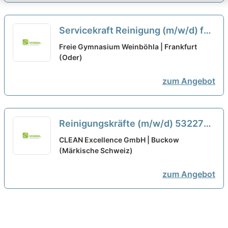
Servicekraft Reinigung (m/w/d) für
den Campus im Stift Neuzelle
Freie Gymnasium Weinböhla | Frankfurt
(Minijob)
(Oder)
neu
zum Angebot
Reinigungskräfte (m/w/d) 53227
Bonn - Minijob
neu
CLEAN Excellence GmbH | Buckow
(Märkische Schweiz)
zum Angebot