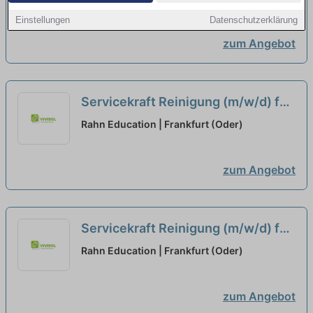
Einstellungen
Datenschutzerklärung
zum Angebot
Servicekraft Reinigung (m/w/d) für
den Campus im Stift Neuzelle
Rahn Education | Frankfurt (Oder)
(Minijob)
zum Angebot
Servicekraft Reinigung (m/w/d) für
das Internat Campus im Stift
Rahn Education | Frankfurt (Oder)
Neuzelle (Minijob)
neu
zum Angebot