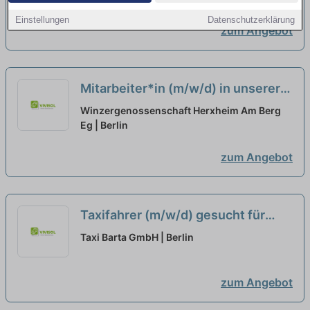
Einstellungen
Datenschutzerklärung
zum Angebot
Mitarbeiter*in (m/w/d) in unserer
Vinothek an Wochenenden und
Winzergenossenschaft Herxheim Am Berg
Feiertagen auf Minijob-Basis
Eg | Berlin
zum Angebot
Taxifahrer (m/w/d) gesucht für
Stadt und Landkreis Landshut
Taxi Barta GmbH | Berlin
(Minijob -
Tagschicht/Wochenende) oder
zum Angebot
täglich 16 - 19 Uhr
neu