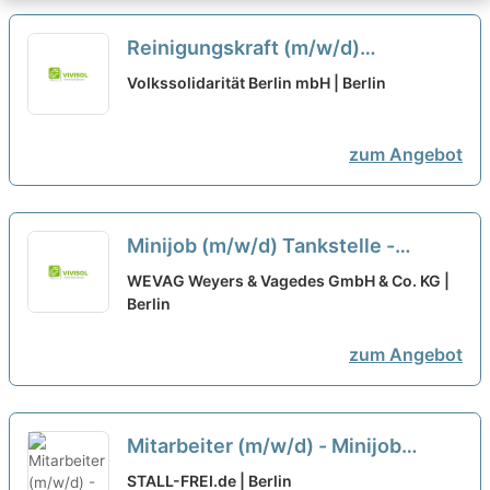
Reinigungskraft (m/w/d)
Wochenende - Berlin Minijob
neu
Volkssolidarität Berlin mbH | Berlin
zum Angebot
Minijob (m/w/d) Tankstelle -
Wochenendkraft gesucht!
WEVAG Weyers & Vagedes GmbH & Co. KG |
Berlin
zum Angebot
Mitarbeiter (m/w/d) - Minijob
(vorrangig Wochenend
neu
STALL-FREI.de | Berlin