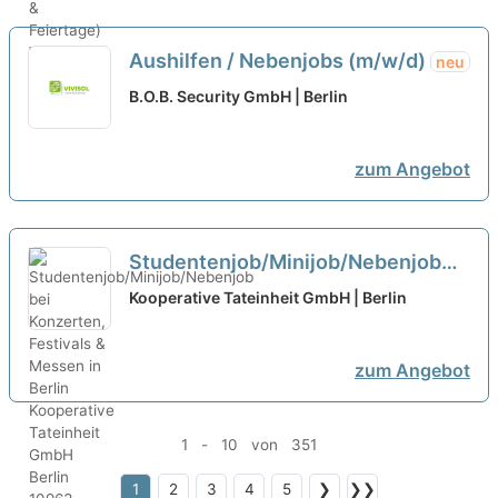
Aushilfen / Nebenjobs (m/w/d)
neu
B.O.B. Security GmbH | Berlin
zum Angebot
Studentenjob/Minijob/Nebenjob
bei Konzerten, Festivals & Messen
Kooperative Tateinheit GmbH | Berlin
in Berlin
neu
zum Angebot
1 - 10 von 351
1
2
3
4
5
❯
❯❯