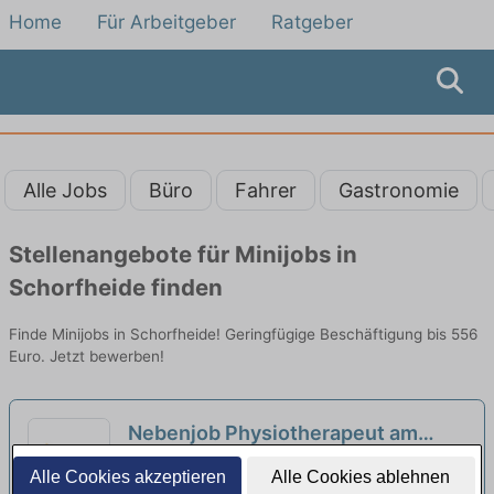
Home
Für Arbeitgeber
Ratgeber
Alle Jobs
Büro
Fahrer
Gastronomie
Stellenangebote für Minijobs in
Schorfheide finden
Finde Minijobs in Schorfheide! Geringfügige Beschäftigung bis 556
Euro. Jetzt bewerben!
Nebenjob Physiotherapeut am
Wochenende (m/w/d)
neu
Krankenhaus Barmherzige Brüder München
Alle Cookies akzeptieren
Alle Cookies ablehnen
| Berlin