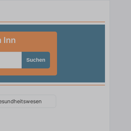
 Inn
Suchen
esundheitswesen