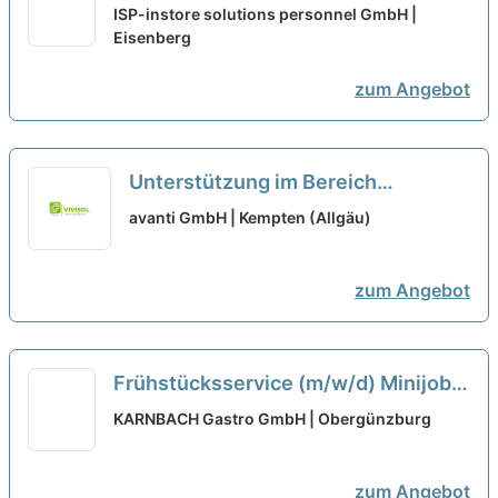
07607 Eisenberg
neu
ISP-instore solutions personnel GmbH |
Eisenberg
zum Angebot
Unterstützung im Bereich
Marketing (m/w/d) als Minijob oder
avanti GmbH | Kempten (Allgäu)
Werkstudentenstelle bei Autohaus
Sirch GmbH KE ausgewählt
neu
zum Angebot
Frühstücksservice (m/w/d) Minijob
neu
KARNBACH Gastro GmbH | Obergünzburg
zum Angebot