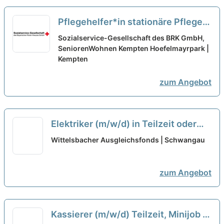
Pflegehelfer*in stationäre Pflege
(m/w/d) - auf Minijob-Basis -
neu
Sozialservice-Gesellschaft des BRK GmbH,
SeniorenWohnen Kempten Hoefelmayrpark |
Kempten
zum Angebot
Elektriker (m/w/d) in Teilzeit oder
Minijob
neu
Wittelsbacher Ausgleichsfonds | Schwangau
zum Angebot
Kassierer (m/w/d) Teilzeit, Minijob in