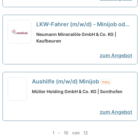
LKW-Fahrer (m/w/d) - Minijob oder
Teilzeit
neu
Neumann Mineralöle GmbH & Co. KG |
Kaufbeuren
zum Angebot
Aushilfe (m/w/d) Minijob
neu
Müller Holding GmbH & Co. KG | Sonthofen
zum Angebot
1 - 10 von 12