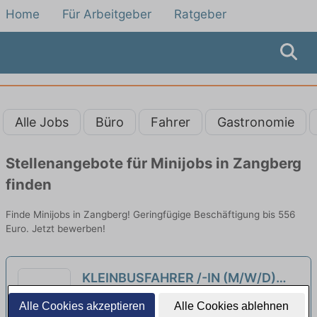
Home
Für Arbeitgeber
Ratgeber
Alle Jobs
Büro
Fahrer
Gastronomie
Stellenangebote für Minijobs in Zangberg
finden
Finde Minijobs in Zangberg! Geringfügige Beschäftigung bis 556
Euro. Jetzt bewerben!
KLEINBUSFAHRER /-IN (M/W/D)
FÜR TRANSFERFAHRTEN ALS
Marx Reisen | Burghausen
Alle Cookies akzeptieren
Alle Cookies ablehnen
MINIJOB
neu