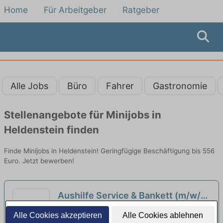
Home
Für Arbeitgeber
Ratgeber
Alle Jobs
Büro
Fahrer
Gastronomie
Stellenangebote für Minijobs in
Heldenstein finden
Finde Minijobs in Heldenstein! Geringfügige Beschäftigung bis 556
Euro. Jetzt bewerben!
Aushilfe Service & Bankett (m/w/d)
Minijob in Walpertskirchen bei
Dorint Resort Baltic Hills Usedom |
Alle Cookies akzeptieren
Alle Cookies ablehnen
Landhotel Hallnberg
Walpertskirchen