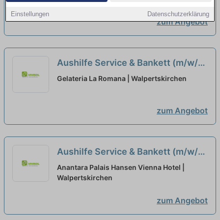
Einstellungen
Datenschutzerklärung
zum Angebot
Aushilfe Service & Bankett (m/w/d)
Minijob in Walpertskirchen bei
Gelateria La Romana | Walpertskirchen
Landhotel Hallnberg
zum Angebot
Aushilfe Service & Bankett (m/w/d)
Minijob in Walpertskirchen bei
Anantara Palais Hansen Vienna Hotel |
Landhotel Hallnberg
Walpertskirchen
neu
zum Angebot