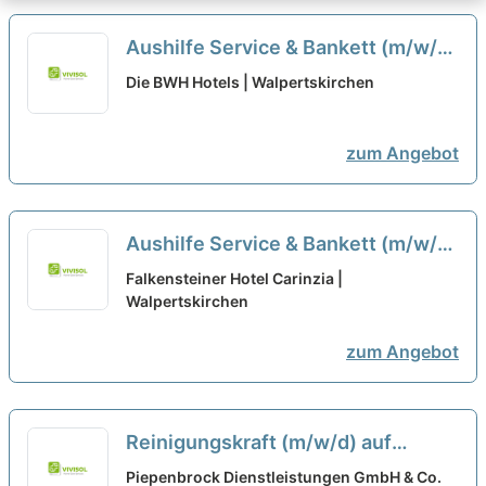
Aushilfe Service & Bankett (m/w/d)
Minijob in Walpertskirchen bei
Die BWH Hotels | Walpertskirchen
Landhotel Hallnberg
zum Angebot
Aushilfe Service & Bankett (m/w/d)
Minijob in Walpertskirchen bei
Falkensteiner Hotel Carinzia |
Landhotel Hallnberg
Walpertskirchen
neu
zum Angebot
Reinigungskraft (m/w/d) auf
Minijobbasis/Teilzeit in Rosenheim
Piepenbrock Dienstleistungen GmbH & Co.