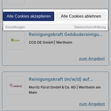
(Pausenvertretung), Emsdette...
zum Angebot
Alle Cookies akzeptieren
Alle Cookies ablehnen
Einstellungen
Datenschutzerklärung
Reinigungskraft Gebäudereinigung
und Geländepflege (m/w/d) -
CCG DE GmbH | Wertheim
Teilzeit oder Minijob
neu
zum Angebot
Reinigungskraft (m/w/d) auf
Minijob-Basis oder in Teilzeit, bis
Moritz Fürst GmbH & Co. KG | Wertheim am
zu 5 Std. / Tag
Main
neu
zum Angebot