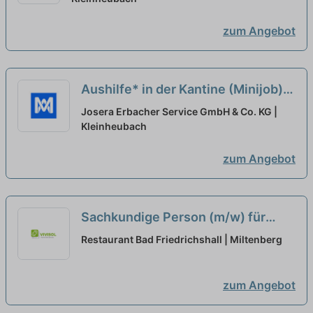
zum Angebot
Aushilfe* in der Kantine (Minijob)
neu
Josera Erbacher Service GmbH & Co. KG |
Kleinheubach
zum Angebot
Sachkundige Person (m/w) für
REACH und CLP in Teilzeit
Restaurant Bad Friedrichshall | Miltenberg
(Minijob)
zum Angebot