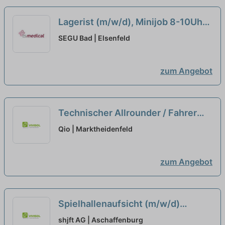
Lagerist (m/w/d), Minijob 8-10Uhr
neu
SEGU Bad | Elsenfeld
zum Angebot
Technischer Allrounder / Fahrer
auf Minijob-Basis (m/w/d)
neu
Qio | Marktheidenfeld
zum Angebot
Spielhallenaufsicht (m/w/d)
Teilzeit / Minijob
shjft AG | Aschaffenburg