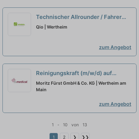
Technischer Allrounder / Fahrer
auf Minijob-Basis (m/w/d)
neu
Qio | Wertheim
zum Angebot
Reinigungskraft (m/w/d) auf
Minijob-Basis oder in Teilzeit, bis
Moritz Fürst GmbH & Co. KG | Wertheim am
zu 3,25 Std. / Tag
Main
neu
zum Angebot
1 - 10 von 13
1
2
❯
❯❯