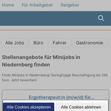
Home
Für Arbeitgeber
Ratgeber
Alle Jobs
Büro
Fahrer
Gastronomie
Stellenangebote für Minijobs in
Niedernberg finden
Finde Minijobs in Niedernberg! Geringfügige Beschäftigung bis 556
Euro. Jetzt bewerben!
Ergotherapeut:in (m/w/d) für
Wochenend- und Feiertagsdienste
Klinikum Hanau GmbH | Hanau
Alle Cookies akzeptieren
Alle Cookies ablehnen
zur Betreuung von Schlaganfall-