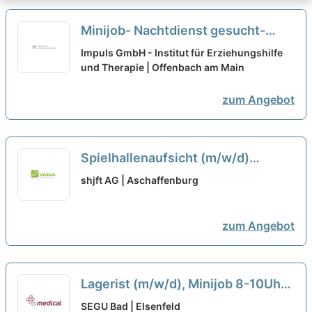
Minijob- Nachtdienst gesucht-
Erzieher, Sozialarbeiter oder
Impuls GmbH - Institut für Erziehungshilfe
Psychologen (BA/MA) (m/w/d) in
und Therapie | Offenbach am Main
Wohngruppen
neu
zum Angebot
Spielhallenaufsicht (m/w/d)
Teilzeit / Minijob
shjft AG | Aschaffenburg
(Pausenvertretung), Emsdette...
zum Angebot
Lagerist (m/w/d), Minijob 8-10Uhr
neu
SEGU Bad | Elsenfeld