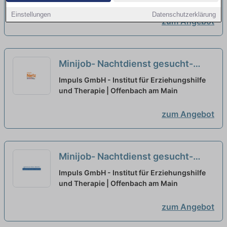
Patient:innen der Stroke Unit - Mit
Einstellungen
Datenschutzerklärung
zum Angebot
Menschen für Menschen!
neu
Minijob- Nachtdienst gesucht-
Erzieher, Sozialarbeiter oder
Impuls GmbH - Institut für Erziehungshilfe
Psychologen (BA/MA) (m/w/d) in
und Therapie | Offenbach am Main
Wohngruppen
neu
zum Angebot
Minijob- Nachtdienst gesucht-
Erzieher, Sozialarbeiter oder
Impuls GmbH - Institut für Erziehungshilfe
Psychologen (BA/MA) (m/w/d) in
und Therapie | Offenbach am Main
Wohngruppen
neu
zum Angebot