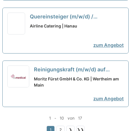
Quereinsteiger (m/w/d) /
Pädagogische Fachkraft (m/w/d)
Airline Catering | Hanau
Minijob Offene Ganztagsschule
Hahnenkammschule
neu
zum Angebot
Reinigungskraft (m/w/d) auf
Minijob-Basis oder in Teilzeit, bis
Moritz Fürst GmbH & Co. KG | Wertheim am
zu 5 Std. / Tag
Main
neu
zum Angebot
1 - 10 von 17
1
2
❯
❯❯