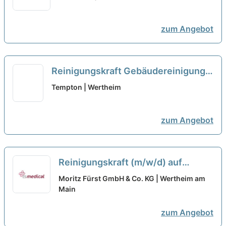
zum Angebot
Reinigungskraft Gebäudereinigung
und Geländepflege (m/w/d) - Teilzeit
Tempton | Wertheim
oder Minijob
neu
zum Angebot
Reinigungskraft (m/w/d) auf
Minijob-Basis oder in Teilzeit, bis
Moritz Fürst GmbH & Co. KG | Wertheim am
zu 3,25 Std. / Tag
Main
neu
zum Angebot