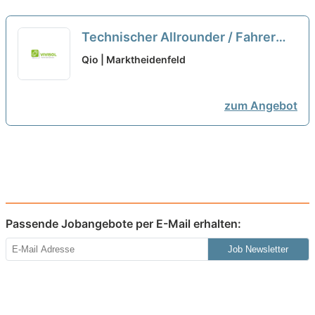
Technischer Allrounder / Fahrer
auf Minijob-Basis (m/w/d)
Qio | Marktheidenfeld
zum Angebot
Passende Jobangebote per E-Mail erhalten:
Job Newsletter