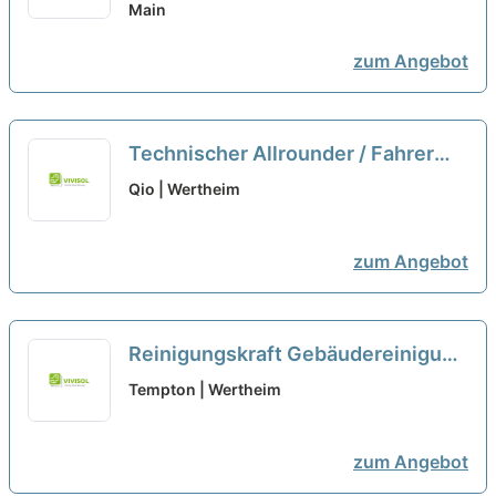
zu 3,25 Std. / Tag
Main
neu
zum Angebot
Technischer Allrounder / Fahrer
auf Minijob-Basis (m/w/d)
neu
Qio | Wertheim
zum Angebot
Reinigungskraft Gebäudereinigung
und Geländepflege (m/w/d) -
Tempton | Wertheim
Teilzeit oder Minijob
neu
zum Angebot