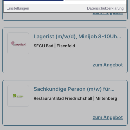
Einstellungen
Datenschutzerklärung
zum Angebot
Lagerist (m/w/d), Minijob 8-10Uhr
neu
SEGU Bad | Elsenfeld
zum Angebot
Sachkundige Person (m/w) für
REACH und CLP in Teilzeit
Restaurant Bad Friedrichshall | Miltenberg
(Minijob)
zum Angebot