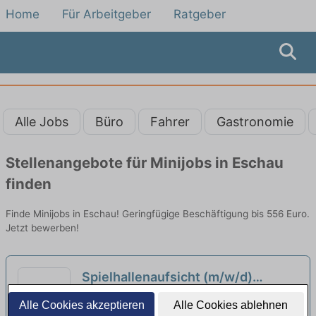
Home
Für Arbeitgeber
Ratgeber
Alle Jobs
Büro
Fahrer
Gastronomie
Stellenangebote für Minijobs in Eschau
finden
Finde Minijobs in Eschau! Geringfügige Beschäftigung bis 556 Euro.
Jetzt bewerben!
Spielhallenaufsicht (m/w/d)
Teilzeit / Minijob
shjft AG | Aschaffenburg
Alle Cookies akzeptieren
Alle Cookies ablehnen
(Pausenvertretung), Emsdette...