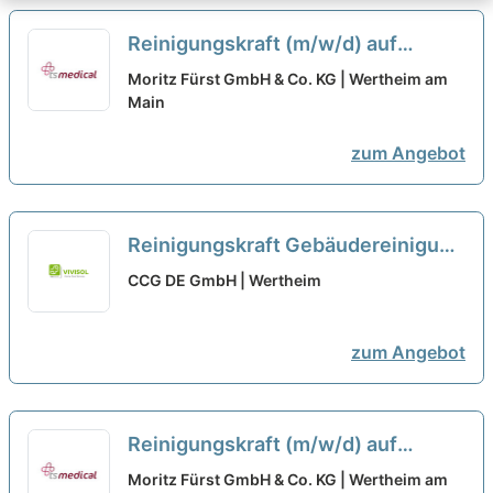
Reinigungskraft (m/w/d) auf
Minijob-Basis oder in Teilzeit, bis
Moritz Fürst GmbH & Co. KG | Wertheim am
zu 5 Std. / Tag
Main
neu
zum Angebot
Reinigungskraft Gebäudereinigung
und Geländepflege (m/w/d) -
CCG DE GmbH | Wertheim
Teilzeit oder Minijob
neu
zum Angebot
Reinigungskraft (m/w/d) auf
Minijob-Basis oder in Teilzeit, bis
Moritz Fürst GmbH & Co. KG | Wertheim am