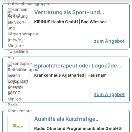
Vertretung als Sport- und
Körpertherapeut (m/w/d) - Minijob
KIRINUS Health GmbH | Bad Wiessee
- Tagesklinik Am Rosenaupark
neu
zum Angebot
Sprachtherapeut oder Logopäde
(m/w/d) auf Minijob-Basis
neu
Krankenhaus Agatharied | Hausham
zum Angebot
Aushilfe als Kurzfristige
Beschäftigung oder Minijob als
Radio Oberland Programmanbieter GmbH &