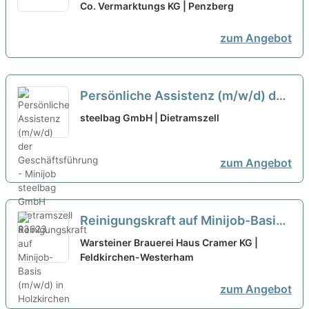
Badeaufsicht (m/w/d)
Co. Vermarktungs KG | Penzberg
zum Angebot
Persönliche Assistenz (m/w/d) der
Geschäftsführung - Minijob
neu
steelbag GmbH | Dietramszell
zum Angebot
Reinigungskraft auf Minijob-Basis
(m/w/d) in Holzkirchen
neu
Warsteiner Brauerei Haus Cramer KG |
Feldkirchen-Westerham
zum Angebot