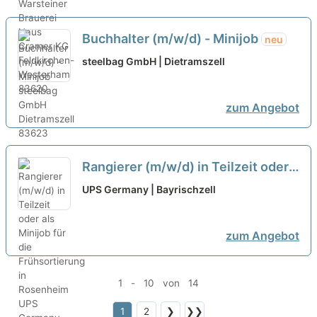
Buchhalter (m/w/d) - Minijob
neu
steelbag GmbH | Dietramszell
zum Angebot
Rangierer (m/w/d) in Teilzeit oder
als Minijob für die Frühsortierung
UPS Germany | Bayrischzell
in Rosenheim
neu
zum Angebot
1 - 10 von 14
1
2
❯
❯❯