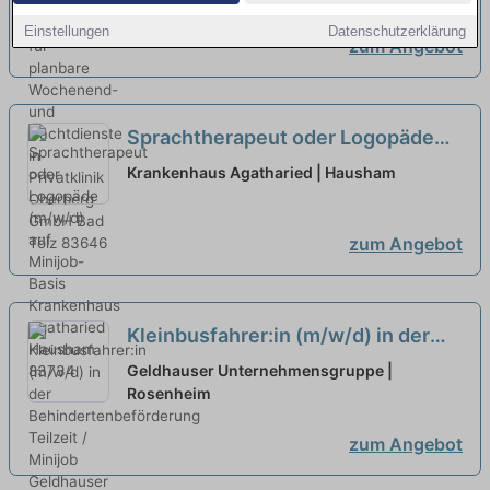
Privatklinik
neu
Einstellungen
Datenschutzerklärung
zum Angebot
Sprachtherapeut oder Logopäde
(m/w/d) auf Minijob-Basis
neu
Krankenhaus Agatharied | Hausham
zum Angebot
Kleinbusfahrer:in (m/w/d) in der
Behindertenbeförderung Teilzeit /
Geldhauser Unternehmensgruppe |
Minijob
Rosenheim
neu
zum Angebot