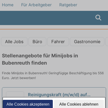
Home
Für Arbeitgeber
Ratgeber
Alle Jobs
Büro
Fahrer
Gastronomie
Stellenangebote für Minijobs in
Bubenreuth finden
Finde Minijobs in Bubenreuth! Geringfügige Beschäftigung bis 556
Euro. Jetzt bewerben!
Reinigungskraft (m/w/d) auf
Minijob-Basis am Wochenende bei
Moritz Fürst GmbH & Co. KG |
Alle Cookies akzeptieren
Alle Cookies ablehnen
adidas
Herzogenaurach
neu