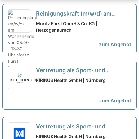
Reinigungskraft (m/w/d) am
Wochenende von 05:00 - 13:30
Moritz Fürst GmbH & Co. KG |
Uhr
Herzogenaurach
neu
zum Angebot
Vertretung als Sport- und
Körpertherapeut (m/w/d) - Minijob
KIRINUS Health GmbH | Nürnberg
- Tagesklinik Am Rosenaupark
neu
zum Angebot
Vertretung als Sport- und
Körpertherapeut (m/w/d) - Minijob
KIRINUS Health GmbH | Nürnberg