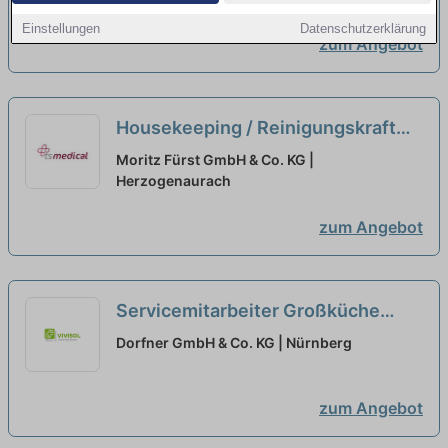
Einstellungen
Datenschutzerklärung
zum Angebot
Housekeeping / Reinigungskraft
(m/w/d) auf Minijob-Basis am
Moritz Fürst GmbH & Co. KG |
Wochenende
Herzogenaurach
neu
zum Angebot
Servicemitarbeiter Großküche
(m/w/d) Minijob, Wochenende
Dorfner GmbH & Co. KG | Nürnberg
(Würzburg) Dorfner Gruppe
neu
zum Angebot