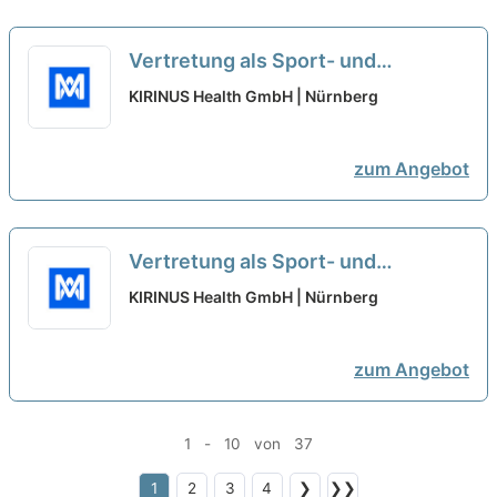
Vertretung als Sport- und
Körpertherapeut (m/w/d) - Minijob
KIRINUS Health GmbH | Nürnberg
- Tagesklinik Am Rosenaupark -
KIRINUS Health GmbH
neu
zum Angebot
Vertretung als Sport- und
Körpertherapeut (m/w/d) - Minijob
KIRINUS Health GmbH | Nürnberg
- Tagesklinik Am Rosenaupark
gesucht
neu
zum Angebot
1 - 10 von 37
1
2
3
4
❯
❯❯