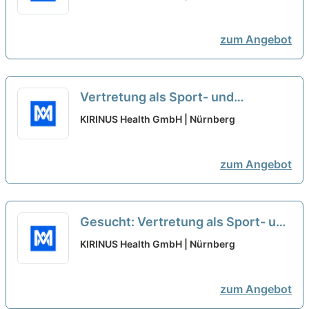
- Tagesklinik Am Rosenaupark -
Nürnberg
neu
zum Angebot
Vertretung als Sport- und
Körpertherapeut (m/w/d) - Minijob
KIRINUS Health GmbH | Nürnberg
- Tagesklinik Am Rosenaupark
neu
zum Angebot
Gesucht: Vertretung als Sport- und
Körpertherapeut (m/w/d) - Minijob
KIRINUS Health GmbH | Nürnberg
- Tagesklinik Am Rosenaupark
neu
zum Angebot