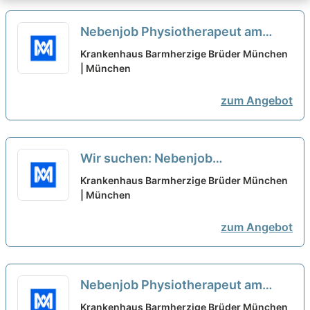
Nebenjob Physiotherapeut am
Wochenende (m/w/d) -
Krankenhaus Barmherzige Brüder München
Krankenhaus Barmherzige Brüder
| München
München
neu
zum Angebot
Wir suchen: Nebenjob
Physiotherapeut am Wochenende
Krankenhaus Barmherzige Brüder München
(m/w/d)
| München
neu
zum Angebot
Nebenjob Physiotherapeut am
Wochenende (m/w/d) - München
Krankenhaus Barmherzige Brüder München