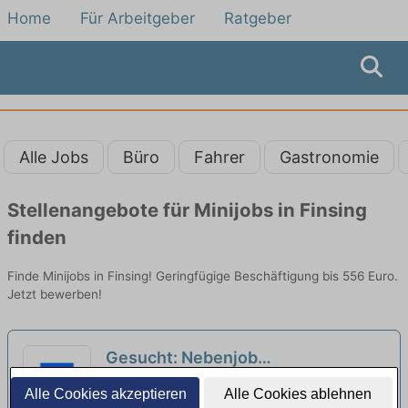
Home
Für Arbeitgeber
Ratgeber
Alle Jobs
Büro
Fahrer
Gastronomie
Stellenangebote für Minijobs in Finsing
finden
Finde Minijobs in Finsing! Geringfügige Beschäftigung bis 556 Euro.
Jetzt bewerben!
Gesucht: Nebenjob
Physiotherapeut am Wochenende
Krankenhaus Barmherzige Brüder München
Alle Cookies akzeptieren
Alle Cookies ablehnen
(m/w/d)
| München
neu