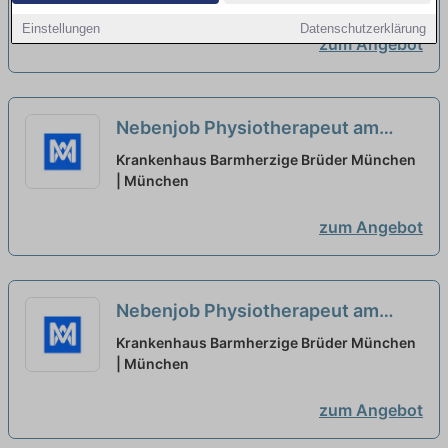
Einstellungen
Datenschutzerklärung
zum Angebot
Nebenjob Physiotherapeut am
Wochenende (m/w/d)
neu
Krankenhaus Barmherzige Brüder München
| München
zum Angebot
Nebenjob Physiotherapeut am
Wochenende (m/w/d) gesucht
neu
Krankenhaus Barmherzige Brüder München
| München
zum Angebot