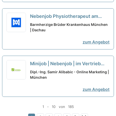
Nebenjob Physiotherapeut am
Wochenende (w/m/d)
neu
Barmherzige Brüder Krankenhaus München
| Dachau
zum Angebot
Minijob | Nebenjob | im Vertrieb
(m/w/d) (Homeoffice)
Dipl.-Ing. Samir Alibabic - Online Marketing |
München
zum Angebot
1 - 10 von 185