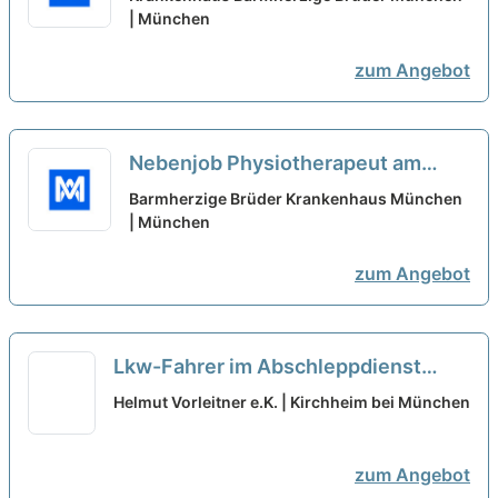
| München
neu
zum Angebot
Nebenjob Physiotherapeut am
Wochenende (w/m/d)
neu
Barmherzige Brüder Krankenhaus München
| München
zum Angebot
Lkw-Fahrer im Abschleppdienst
(m/w/d) – Minijob Wochenende
neu
Helmut Vorleitner e.K. | Kirchheim bei München
zum Angebot