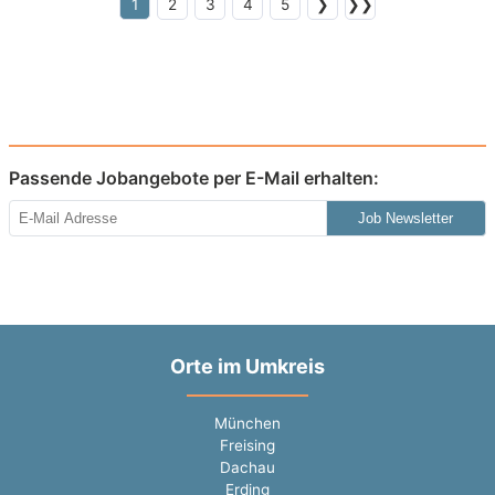
1
2
3
4
5
❯
❯❯
Passende Jobangebote per E-Mail erhalten:
Job Newsletter
Orte im Umkreis
München
Freising
Dachau
Erding